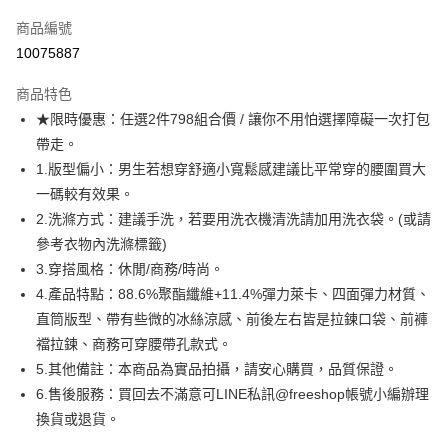
信用卡一次付款
商品編號
超商取貨付款
10075887
LINE Pay
商品特色
Apple Pay
★限時優惠：任選2件798組合價 / 讓你不用怕選擇障礙一次打包
帶走。
街口支付
1.版型偏小：男生若想穿舒適小寬鬆感建議比平常穿的腰圍買大
悠遊付
一碼較有效果。
2.洗滌方式：建議手洗，若要用洗衣機清洗請加用洗衣袋。(或請
ATM付款
參考衣物內洗滌標籤)
3.穿搭風格：休閒/商務/時尚。
運送方式
4.產品特點：88.6%聚酯纖維+11.4%彈力萊卡、四面彈力材質、
全家取貨付款
直筒版型、帶有些微的冰絲涼感、前後左右皆是拉鍊口袋、前褲
每筆NT$80，滿NT$1,000(含以上)免運費
襠拉鍊、商務可穿腰帶孔款式。
5.其他備註：本商品為實品拍攝，請安心購買，品質保證。
付款後全家取貨
6.售後服務：買回去不滿意可LINE私訊@freeshop帳號小編辦理
每筆NT$80，滿NT$1,000(含以上)免運費
換貨或退貨。
7-11取貨付款