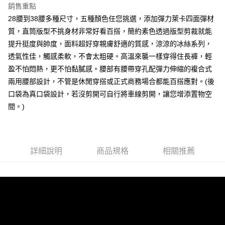
銷售重點
每筆NT$80，滿NT$1,000(含以上)免運費
28腰到38腰多種尺寸，五種顏色任您挑選，添加彈力萊卡四面彈材
付款後7-11取貨
質，直筒版型不挑身材非常好看百搭，簡約素色透過版型剪裁就能
每筆NT$80，滿NT$1,000(含以上)免運費
提升挺度與帥度，面料超好穿親膚舒適的質感，涼涼的冰絲系列，
透氣性佳，觸感柔軟，不會太粗硬。高溫來襲一樣穿得住長褲，輕
宅配
盈不怕悶熱，更不怕黏膩感。腰部有腰帶穿孔配彈力伸縮的複合式
每筆NT$150，滿NT$3,000(含以上)免運費
兩用腰部設計，不管是休閒穿搭或正式商務場合都能百搭應對。(後
外島郵寄
口袋為真口袋設計，若沒剪開可自行將車線剪開，讓您增添置物空
每筆NT$150
間。)
詳細說明
商品規格
相關推薦