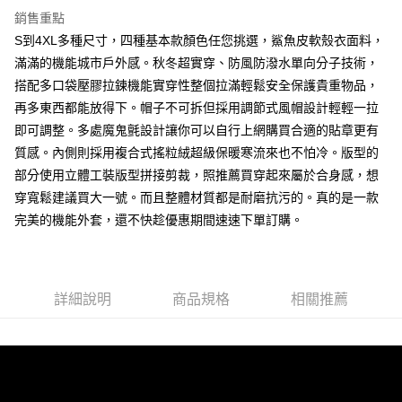
7-11取貨付款
銷售重點
S到4XL多種尺寸，四種基本款顏色任您挑選，鯊魚皮軟殼衣面料，
每筆NT$80，滿NT$1,000(含以上)免運費
滿滿的機能城市戶外感。秋冬超實穿、防風防潑水單向分子技術，
付款後7-11取貨
搭配多口袋壓膠拉鍊機能實穿性整個拉滿輕鬆安全保護貴重物品，
每筆NT$80，滿NT$1,000(含以上)免運費
再多東西都能放得下。帽子不可拆但採用調節式風帽設計輕輕一拉
即可調整。多處魔鬼氈設計讓你可以自行上網購買合適的貼章更有
宅配
質感。內側則採用複合式搖粒絨超級保暖寒流來也不怕冷。版型的
每筆NT$150，滿NT$3,000(含以上)免運費
部分使用立體工裝版型拼接剪裁，照推薦買穿起來屬於合身感，想
外島郵寄
穿寬鬆建議買大一號。而且整體材質都是耐磨抗污的。真的是一款
每筆NT$150
完美的機能外套，還不快趁優惠期間速速下單訂購。
詳細說明
商品規格
相關推薦