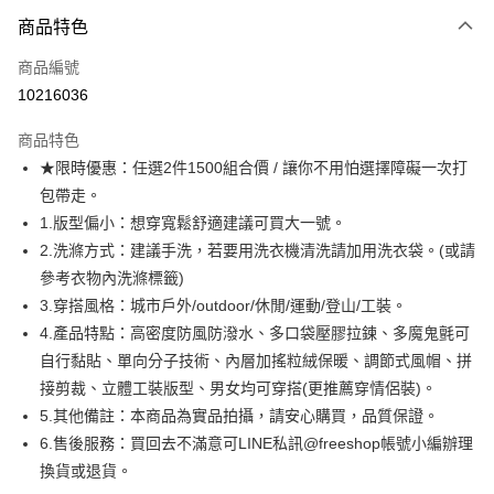
付款方式
商品特色
信用卡一次付款
商品編號
超商取貨付款
10216036
LINE Pay
商品特色
Apple Pay
★限時優惠：任選2件1500組合價 / 讓你不用怕選擇障礙一次打
包帶走。
街口支付
1.版型偏小：想穿寬鬆舒適建議可買大一號。
悠遊付
2.洗滌方式：建議手洗，若要用洗衣機清洗請加用洗衣袋。(或請
參考衣物內洗滌標籤)
ATM付款
3.穿搭風格：城市戶外/outdoor/休閒/運動/登山/工裝。
4.產品特點：高密度防風防潑水、多口袋壓膠拉鍊、多魔鬼氈可
運送方式
自行黏貼、單向分子技術、內層加搖粒絨保暖、調節式風帽、拼
全家取貨付款
接剪裁、立體工裝版型、男女均可穿搭(更推薦穿情侶裝)。
每筆NT$80，滿NT$1,000(含以上)免運費
5.其他備註：本商品為實品拍攝，請安心購買，品質保證。
6.售後服務：買回去不滿意可LINE私訊@freeshop帳號小編辦理
付款後全家取貨
換貨或退貨。
每筆NT$80，滿NT$1,000(含以上)免運費