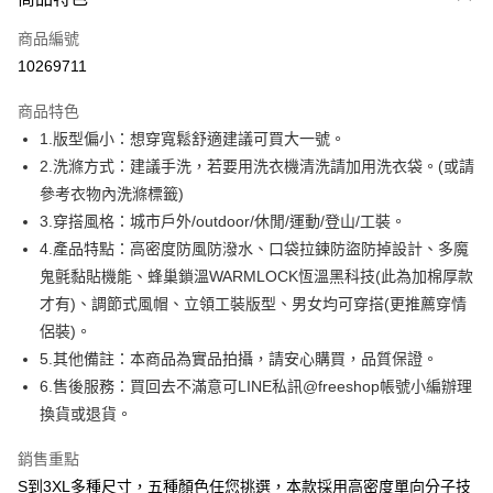
信用卡一次付款
商品編號
超商取貨付款
10269711
LINE Pay
商品特色
Apple Pay
1.版型偏小：想穿寬鬆舒適建議可買大一號。
2.洗滌方式：建議手洗，若要用洗衣機清洗請加用洗衣袋。(或請
街口支付
參考衣物內洗滌標籤)
悠遊付
3.穿搭風格：城市戶外/outdoor/休閒/運動/登山/工裝。
4.產品特點：高密度防風防潑水、口袋拉鍊防盜防掉設計、多魔
ATM付款
鬼氈黏貼機能、蜂巢鎖溫WARMLOCK恆溫黑科技(此為加棉厚款
才有)、調節式風帽、立領工裝版型、男女均可穿搭(更推薦穿情
運送方式
侶裝)。
全家取貨付款
5.其他備註：本商品為實品拍攝，請安心購買，品質保證。
每筆NT$80，滿NT$1,000(含以上)免運費
6.售後服務：買回去不滿意可LINE私訊@freeshop帳號小編辦理
換貨或退貨。
付款後全家取貨
每筆NT$80，滿NT$1,000(含以上)免運費
銷售重點
7-11取貨付款
S到3XL多種尺寸，五種顏色任您挑選，本款採用高密度單向分子技