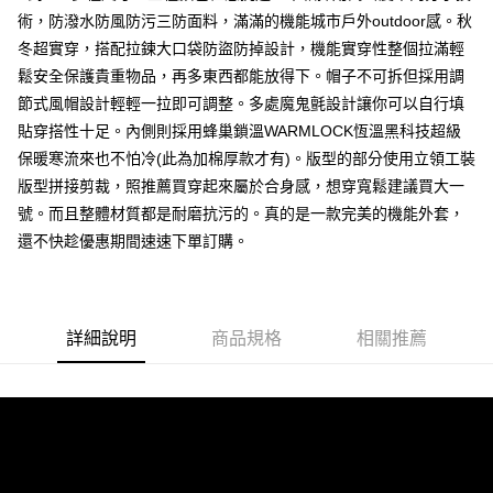
術，防潑水防風防污三防面料，滿滿的機能城市戶外outdoor感。秋
每筆NT$80，滿NT$1,000(含以上)免運費
冬超實穿，搭配拉鍊大口袋防盜防掉設計，機能實穿性整個拉滿輕
付款後7-11取貨
鬆安全保護貴重物品，再多東西都能放得下。帽子不可拆但採用調
每筆NT$80，滿NT$1,000(含以上)免運費
節式風帽設計輕輕一拉即可調整。多處魔鬼氈設計讓你可以自行填
貼穿搭性十足。內側則採用蜂巢鎖溫WARMLOCK恆溫黑科技超級
宅配
保暖寒流來也不怕冷(此為加棉厚款才有)。版型的部分使用立領工裝
每筆NT$150，滿NT$3,000(含以上)免運費
版型拼接剪裁，照推薦買穿起來屬於合身感，想穿寬鬆建議買大一
外島郵寄
號。而且整體材質都是耐磨抗污的。真的是一款完美的機能外套，
每筆NT$150
還不快趁優惠期間速速下單訂購。
詳細說明
商品規格
相關推薦