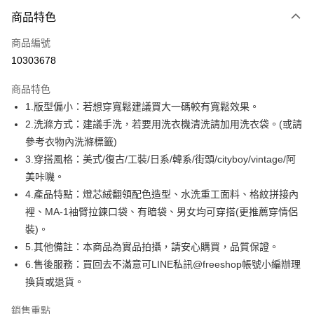
付款方式
商品特色
信用卡一次付款
商品編號
超商取貨付款
10303678
LINE Pay
商品特色
Apple Pay
1.版型偏小：若想穿寬鬆建議買大一碼較有寬鬆效果。
2.洗滌方式：建議手洗，若要用洗衣機清洗請加用洗衣袋。(或請
街口支付
參考衣物內洗滌標籤)
悠遊付
3.穿搭風格：美式/復古/工裝/日系/韓系/街頭/cityboy/vintage/阿
美咔嘰。
ATM付款
4.產品特點：燈芯絨翻領配色造型、水洗重工面料、格紋拼接內
裡、MA-1袖臂拉鍊口袋、有暗袋、男女均可穿搭(更推薦穿情侶
運送方式
裝)。
全家取貨付款
5.其他備註：本商品為實品拍攝，請安心購買，品質保證。
每筆NT$80，滿NT$1,000(含以上)免運費
6.售後服務：買回去不滿意可LINE私訊@freeshop帳號小編辦理
換貨或退貨。
付款後全家取貨
每筆NT$80，滿NT$1,000(含以上)免運費
銷售重點