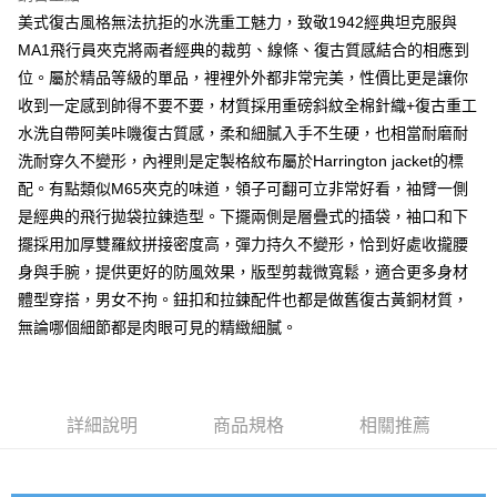
7-11取貨付款
美式復古風格無法抗拒的水洗重工魅力，致敬1942經典坦克服與
MA1飛行員夾克將兩者經典的裁剪、線條、復古質感結合的相應到
每筆NT$80，滿NT$1,000(含以上)免運費
位。屬於精品等級的單品，裡裡外外都非常完美，性價比更是讓你
付款後7-11取貨
收到一定感到帥得不要不要，材質採用重磅斜紋全棉針織+復古重工
每筆NT$80，滿NT$1,000(含以上)免運費
水洗自帶阿美咔嘰復古質感，柔和細膩入手不生硬，也相當耐磨耐
洗耐穿久不變形，內裡則是定製格紋布屬於Harrington jacket的標
宅配
配。有點類似M65夾克的味道，領子可翻可立非常好看，袖臂一側
每筆NT$150，滿NT$3,000(含以上)免運費
是經典的飛行拋袋拉鍊造型。下擺兩側是層疊式的插袋，袖口和下
外島郵寄
擺採用加厚雙羅紋拼接密度高，彈力持久不變形，恰到好處收攏腰
每筆NT$150
身與手腕，提供更好的防風效果，版型剪裁微寬鬆，適合更多身材
體型穿搭，男女不拘。鈕扣和拉鍊配件也都是做舊復古黃銅材質，
無論哪個細節都是肉眼可見的精緻細膩。
詳細說明
商品規格
相關推薦