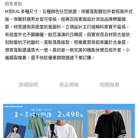
銷售重點
每筆NT$80，滿NT$1,000(含以上)免運費
M到5XL多種尺寸，五種顏色任您挑選，保暖寬鬆麵包外套假兩件式
付款後7-11取貨
版，保暖舒適男女皆可穿搭，經典百搭素面設計添加品牌標籤細
每筆NT$80，滿NT$1,000(含以上)免運費
節，材質選用高密度防風面料，立領設計主打絨棉料厚實不扁塌，
有挺度外也不顯臃腫，給您滿滿的日韓感。超實穿而且材質也是防
宅配
刮耐磨抗汙抗皺的。寬鬆落肩版型，照推薦買穿起來屬於合身感，
每筆NT$150，滿NT$3,000(含以上)免運費
想穿寬鬆建議買大一號。真的是一款完美的機能休閒百搭外套，小
外島郵寄
編牆裂推薦，還不快趁優惠期間速速下單訂購。
每筆NT$150
詳細說明
商品規格
相關推薦