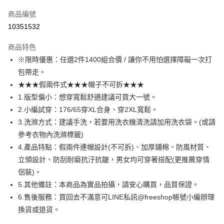
信用卡一次付款
商品編號
超商取貨付款
10351532
LINE Pay
商品特色
Apple Pay
※限時優惠：任選2件1400組合價 / 讓你不用怕選擇障礙一次打
包帶走。
街口支付
★★★假兩件式★★★帽子不可拆★★★
悠遊付
1.版型偏小：想穿寬鬆舒適建議可買大一號。
2.小編試穿：176/65穿XL合身、穿2XL寬鬆。
ATM付款
3.洗滌方式：建議手洗，若要用洗衣機清洗請加用洗衣袋。(或請
參考衣物內洗滌標籤)
運送方式
4.產品特點：假兩件連帽設計(不可拆)、加厚鋪棉、防風材質、
全家取貨付款
立領設計、防刮耐磨抗汙抗皺，男女均可穿著搭配(更推薦穿情
每筆NT$80，滿NT$1,000(含以上)免運費
侶裝)。
5.其他備註：本商品為實品拍攝，請安心購買，品質保證。
付款後全家取貨
6.售後服務：買回去不滿意可LINE私訊@freeshop帳號小編辦理
每筆NT$80，滿NT$1,000(含以上)免運費
換貨或退貨。
7-11取貨付款