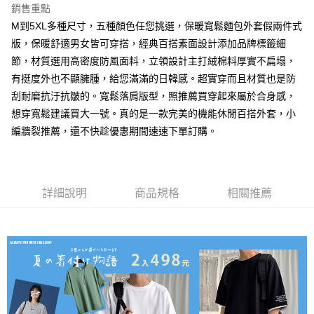
銷售重點
每筆NT$80，滿NT$1,000(含以上)免運費
M到5XL多種尺寸，五種顏色任您挑選，保暖寬鬆麵包外套假兩件式
付款後7-11取貨
版，保暖舒適男女皆可穿搭，經典百搭素面設計添加品牌標籤細
每筆NT$80，滿NT$1,000(含以上)免運費
節，材質選用高密度防風面料，立領設計主打絨棉料厚實不扁塌，
有挺度外也不顯臃腫，給您滿滿的日韓感。超實穿而且材質也是防
宅配
刮耐磨抗汙抗皺的。寬鬆落肩版型，照推薦買穿起來屬於合身感，
每筆NT$150，滿NT$3,000(含以上)免運費
想穿寬鬆建議買大一號。真的是一款完美的機能休閒百搭外套，小
外島郵寄
編牆裂推薦，還不快趁優惠期間速速下單訂購。
每筆NT$150
詳細說明
商品規格
相關推薦