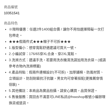
信用卡一次付款
商品編號
超商取貨付款
10351541
LINE Pay
商品特色
Apple Pay
※限時優惠：任選2件1400組合價 / 讓你不用怕選擇障礙一次打
包帶走。
街口支付
★★★假兩件式★★★帽子不可拆★★★
悠遊付
1.版型偏小：想穿寬鬆舒適建議可買大一號。
2.小編試穿：176/65穿XL合身、穿2XL寬鬆。
ATM付款
3.洗滌方式：建議手洗，若要用洗衣機清洗請加用洗衣袋。(或請
參考衣物內洗滌標籤)
運送方式
4.產品特點：假兩件連帽設計(不可拆)、加厚鋪棉、防風材質、
全家取貨付款
立領設計、防刮耐磨抗汙抗皺，男女均可穿著搭配(更推薦穿情
每筆NT$80，滿NT$1,000(含以上)免運費
侶裝)。
5.其他備註：本商品為實品拍攝，請安心購買，品質保證。
付款後全家取貨
6.售後服務：買回去不滿意可LINE私訊@freeshop帳號小編辦理
每筆NT$80，滿NT$1,000(含以上)免運費
換貨或退貨。
7-11取貨付款