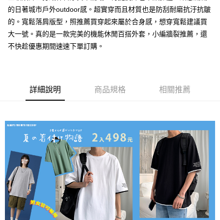
的日著城市戶外outdoor感。超實穿而且材質也是防刮耐磨抗汙抗皺
每筆NT$80，滿NT$1,000(含以上)免運費
的。寬鬆落肩版型，照推薦買穿起來屬於合身感，想穿寬鬆建議買
付款後7-11取貨
大一號。真的是一款完美的機能休閒百搭外套，小編牆裂推薦，還
每筆NT$80，滿NT$1,000(含以上)免運費
不快趁優惠期間速速下單訂購。
宅配
每筆NT$150，滿NT$3,000(含以上)免運費
詳細說明
商品規格
相關推薦
外島郵寄
每筆NT$150