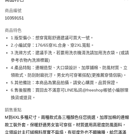
信用卡一次付款
商品編號
超商取貨付款
10359151
LINE Pay
商品特色
Apple Pay
1.版型偏小：想穿寬鬆舒適建議可買大一號。
2.小編試穿：176/65穿XL合身、穿2XL寬鬆。
街口支付
3.洗滌方式：建議手洗，若要用洗衣機清洗請加用洗衣袋。(或請
悠遊付
參考衣物內洗滌標籤)
4.產品特點：連帽造型、大口袋設計、加厚鋪棉、防風材質、立
ATM付款
領款式、防刮耐磨抗汙，男女均可穿著搭配(更推薦穿情侶裝)。
5.其他備註：本商品為實品拍攝，請安心購買，品質保證。
運送方式
6.售後服務：買回去不滿意可LINE私訊@freeshop帳號小編辦理
全家取貨付款
換貨或退貨。
每筆NT$80，滿NT$1,000(含以上)免運費
銷售重點
付款後全家取貨
M到4XL多種尺寸，兩種款式各三種顏色任您挑選，加厚加棉的連帽
每筆NT$80，滿NT$1,000(含以上)免運費
款工裝外套，保暖舒適男女皆可穿搭，材質選用高密度防風面料，
7-11取貨付款
立領設計主打絨棉料厚實不扁塌，有挺度外也不顯臃腫，給您滿滿