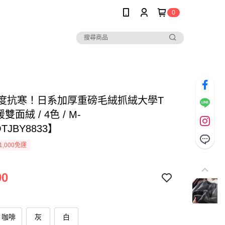
0
0度抗寒！日系加厚重磅毛絨抓絨大學T
暖雙面絨 / 4色 / M-
TJBY8833】
1,000免運
90
咖啡
灰
白