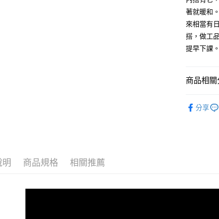
每筆NT$8
著就暖和
來相當有
付款後7-1
搭，做工
每筆NT$8
提早下課
宅配
每筆NT$1
商品相關分
外島郵寄
男裝
長
每筆NT$1
分享
人氣商品
女裝
上
新品推薦
說明
商品規格
相關推薦