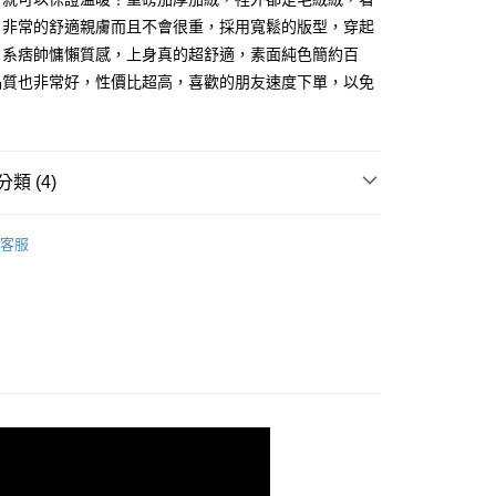
0，滿NT$1,000(含以上)免運費
。非常的舒適親膚而且不會很重，採用寬鬆的版型，穿起
日系痞帥慵懶質感，上身真的超舒適，素面純色簡約百
1取貨
品質也非常好，性價比超高，喜歡的朋友速度下單，以免
0，滿NT$1,000(含以上)免運費
。
50，滿NT$3,000(含以上)免運費
類 (4)
袖/七分袖
50
客服
推薦
衣