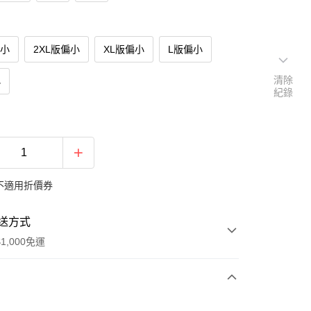
偏小
2XL版偏小
XL版偏小
L版偏小
清除
小
紀錄
不適用折價券
送方式
1,000免運
次付款