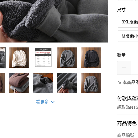
尺寸
3XL版
M版偏
數量
※ 本商品
付款與運
看更多
超取滿NT$
付款方式
商品特色
信用卡一
商品編號