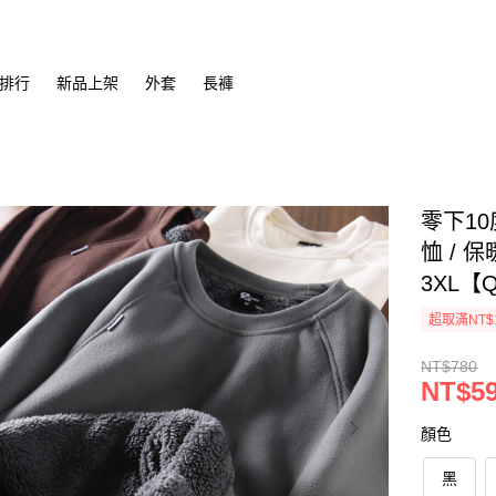
排行
新品上架
外套
長褲
零下1
恤 / 保
3XL【Q
超取滿NT$
NT$780
NT$5
顏色
黑