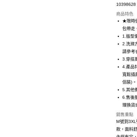
10398628
超商取貨
商品特色
LINE Pay
★限時
包帶走
Apple Pay
1.版
街口支付
2.洗
請參考
悠遊付
3.穿搭風
ATM付款
4.產
寬鬆插
侶裝)。
運送方式
5.其
全家取貨
6.售後
每筆NT$8
理換貨
銷售重點
付款後全
M號到3X
每筆NT$8
款，面料
7-11取貨
內搭有它