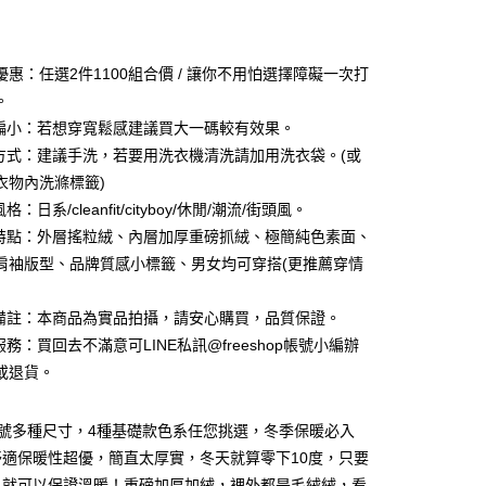
付款
優惠：任選2件1100組合價 / 讓你不用怕選擇障礙一次打
。
型偏小：若想穿寬鬆感建議買大一碼較有效果。
滌方式：建議手洗，若要用洗衣機清洗請加用洗衣袋。(或
衣物內洗滌標籤)
格：日系/cleanfit/cityboy/休閒/潮流/街頭風。
品特點：外層搖粒絨、內層加厚重磅抓絨、極簡純色素面、
肩袖版型、品牌質感小標籤、男女均可穿搭(更推薦穿情
他備註：本商品為實品拍攝，請安心購買，品質保證。
付款
服務：買回去不滿意可LINE私訊@freeshop帳號小編辦
0，滿NT$1,000(含以上)免運費
或退貨。
家取貨
L號多種尺寸，4種基礎款色系任您挑選，冬季保暖必入
0，滿NT$1,000(含以上)免運費
舒適保暖性超優，簡直太厚實，冬天就算零下10度，只要
付款
，就可以保證溫暖！重磅加厚加絨，裡外都是毛絨絨，看