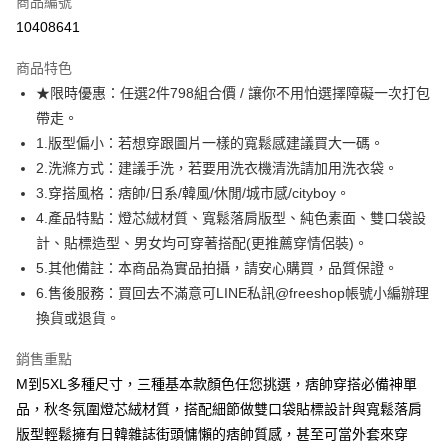
商品編號
超商取貨付款
10408641
LINE Pay
商品特色
Apple Pay
★限時優惠：任選2件798組合價 / 讓你不用怕選擇障礙一次打包
帶走。
街口支付
1.版型偏小：若想穿跟圖片一樣的寬鬆感建議買大一碼。
悠遊付
2.洗滌方式：建議手洗，若要用洗衣機清洗請加用洗衣袋。
3.穿搭風格：痞帥/日系/韓風/休閒/城市感/cityboy。
ATM付款
4.產品特點：燈芯絨材質、寬鬆落肩版型、純色素面、雙口袋設
計、貼標造型、男女均可穿著搭配(更推薦穿情侶裝)。
運送方式
5.其他備註：本商品為實品拍攝，請安心購買，品質保證。
全家取貨付款
6.售後服務：買回去不滿意可LINE私訊@freeshop帳號小編辦理
每筆NT$80，滿NT$1,000(含以上)免運費
換貨或退貨。
付款後全家取貨
銷售重點
每筆NT$80，滿NT$1,000(含以上)免運費
M到5XL多種尺寸，三種基本款顏色任您挑選，痞帥穿搭必備神單
7-11取貨付款
品，秋冬氛圍燈芯絨材質，搭配細節做雙口袋貼標設計與寬鬆落肩
版型輕鬆擁有日韓雜誌街頭慵懶的痞帥質感，甚至可當外套來穿
每筆NT$80，滿NT$1,000(含以上)免運費