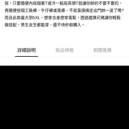
搭，只要隨便內搭個素T或冷一點搭高領T就讓你帥的不要不要的，
付款後7-11取貨
再隨便搭個工裝褲、牛仔褲或寬褲，不就直接搞定出門帥一波了嗎?
每筆NT$80，滿NT$1,000(含以上)免運費
而且此款最大到5XL，想穿合身想穿寬鬆，透過選擇尺碼讓你輕鬆
做搭配，男生女生都能穿，還不快秒殺購入。
宅配
每筆NT$150，滿NT$3,000(含以上)免運費
外島郵寄
詳細說明
商品規格
相關推薦
每筆NT$150