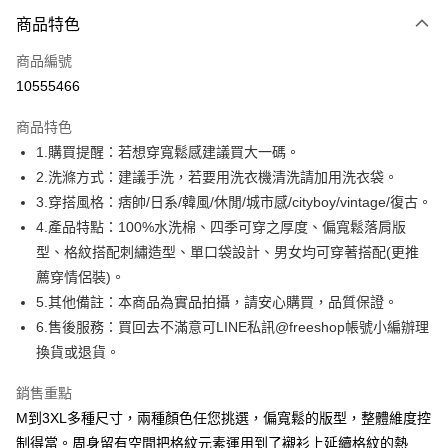
付款方式
商品特色
信用卡一次付款
商品編號
超商取貨付款
10555466
LINE Pay
商品特色
Apple Pay
1.購買提醒：若想穿寬鬆感建議買大一碼。
2.洗滌方式：建議手洗，若要用洗衣機清洗請加用洗衣袋。
街口支付
3.穿搭風格：痞帥/日系/韓風/休閒/城市感/cityboy/vintage/復古。
悠遊付
4.產品特點：100%水洗棉、四季可穿之厚度、偏寬鬆落肩版
型、格紋搭配刺繡造型、單口袋設計、男女均可穿著搭配(更推
ATM付款
薦穿情侶裝)。
5.其他備註：本商品為實品拍攝，請安心購買，品質保證。
運送方式
6.售後服務：買回去不滿意可LINE私訊@freeshop帳號小編辦理
全家取貨付款
換貨或退貨。
每筆NT$80，滿NT$1,000(含以上)免運費
銷售重點
付款後全家取貨
M到3XL多種尺寸，兩種顏色任您挑選，偏寬鬆的版型，整體維度控
每筆NT$80，滿NT$1,000(含以上)免運費
制得當。周身留有空間把格紋元素運用到了襯衫上延續格紋的熱