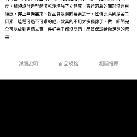
7-11取貨付款
度。翻領設計造型簡潔乾淨增強了立體感，寬鬆落肩的廓形沒有束
縛感，穿上無拘無束。好品質是選購要素之一，性價比高則是第二
每筆NT$80，滿NT$1,000(含以上)免運費
因素。這種可遇不可求的經典款真的不用太多猶豫了，做工細節完
付款後7-11取貨
全可以放到專櫃去賣一件好幾千都沒問題，品質保證給你足夠的驚
每筆NT$80，滿NT$1,000(含以上)免運費
喜。
宅配
每筆NT$150，滿NT$3,000(含以上)免運費
詳細說明
商品規格
相關推薦
外島郵寄
每筆NT$150