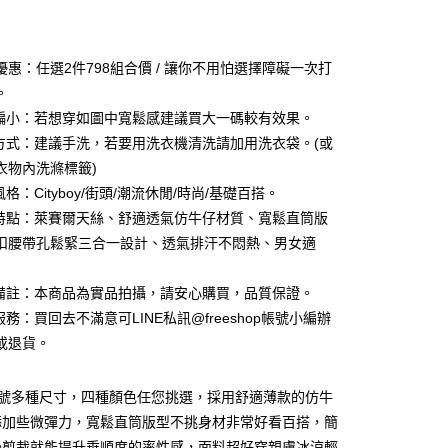
付款
優惠：任選2件798組合價 / 讓你不用怕選擇障礙一次打
。
型偏小：若想穿如圖中寬鬆感建議買大一碼較有效果。
滌方式：建議手洗，若要用洗衣機清洗請加用洗衣袋。(或
衣物內洗滌標籤)
風格：Cityboy/街頭/潮流休閒/時尚/基礎百搭。
品特點：萊賽爾天絲、舒適透氣仿牛仔材質、寬鬆直筒版
扣腰帶孔鬆緊三合一設計、透氣排汗不悶熱、男女適
他備註：本商品為實品拍攝，請安心購買，品質保證。
付款
服務：買回去不滿意可LINE私訊@freeshop帳號小編辦
0，滿NT$1,000(含以上)免運費
或退貨。
家取貨
L號多種尺寸，四種顏色任您挑選，採用舒適薄款的仿牛
0，滿NT$1,000(含以上)免運費
添加些微彈力，寬鬆直筒版型不挑身材非常好看百搭，簡
付款
過剪裁就能提升垂順度的率性感，面料超好穿親膚冰涼輕