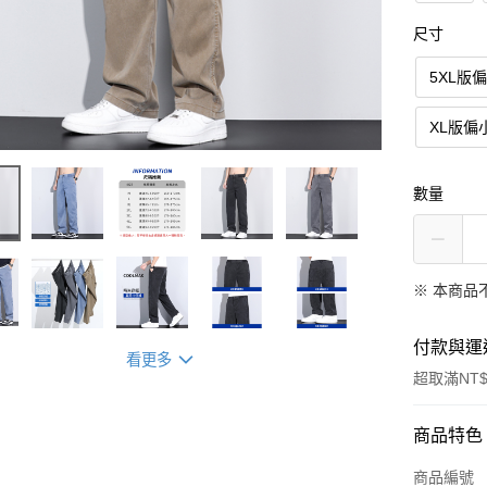
尺寸
5XL版
XL版偏
數量
※ 本商品
付款與運
看更多
超取滿NT$
付款方式
商品特色
信用卡一
商品編號