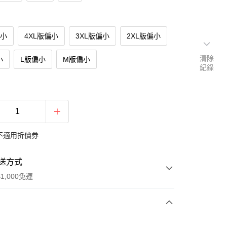
偏小
4XL版偏小
3XL版偏小
2XL版偏小
清除
小
L版偏小
M版偏小
紀錄
不適用折價券
送方式
1,000免運
次付款