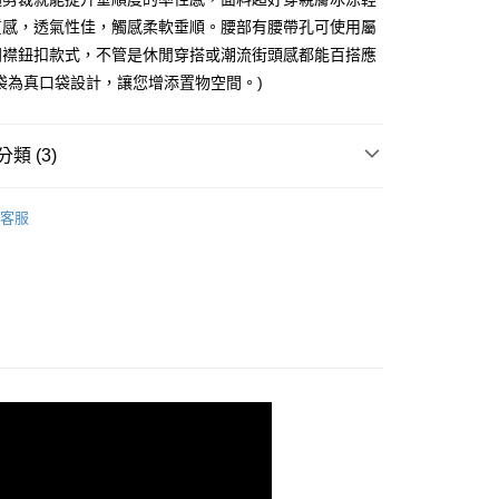
0，滿NT$1,000(含以上)免運費
質感，透氣性佳，觸感柔軟垂順。腰部有腰帶孔可使用屬
門襟鈕扣款式，不管是休閒穿搭或潮流街頭感都能百搭應
1取貨
袋為真口袋設計，讓您增添置物空間。)
0，滿NT$1,000(含以上)免運費
類 (3)
50，滿NT$3,000(含以上)免運費
閒長褲
客服
50
推薦
類