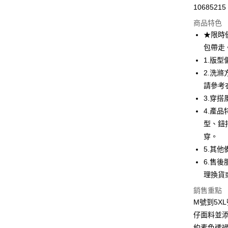
10685215
超商取貨
商品特色
LINE Pay
★限時
包帶走
Apple Pay
1.版
街口支付
2.洗
請參考
悠遊付
3.穿搭
ATM付款
4.產
型、鈕
穿。
運送方式
5.其
全家取貨
6.售後
每筆NT$8
理換貨
銷售重點
付款後全
M號到5X
每筆NT$8
仔面料並
7-11取貨
約素色透