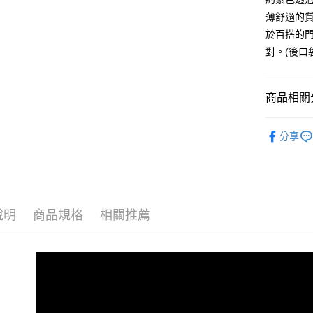
每筆NT$8
薄舒適的
於百搭的
付款後7-1
對。(後口
每筆NT$8
宅配
商品相關分
每筆NT$1
男裝
休
外島郵寄
分享
每筆NT$1
人氣商品
女裝
褲
說明
商品規格
相關推薦