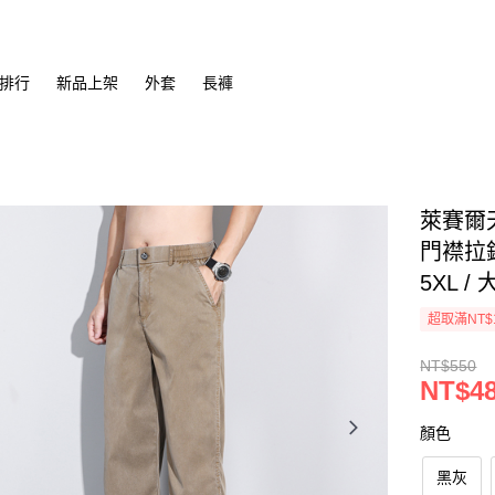
排行
新品上架
外套
長褲
萊賽爾
門襟拉鍊
5XL /
超取滿NT$
NT$550
NT$4
顏色
黑灰