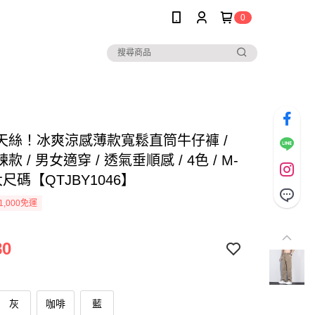
0
天絲！冰爽涼感薄款寬鬆直筒牛仔褲 /
款 / 男女適穿 / 透氣垂順感 / 4色 / M-
 大尺碼【QTJBY1046】
1,000免運
80
灰
咖啡
藍