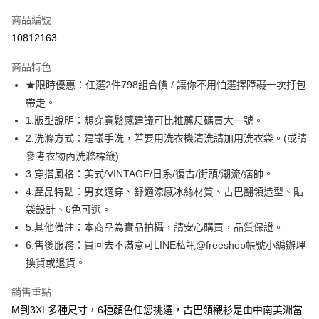
信用卡一次付款
商品編號
超商取貨付款
10812163
LINE Pay
商品特色
Apple Pay
★限時優惠：任選2件798組合價 / 讓你不用怕選擇障礙一次打包
帶走。
街口支付
1.版型說明：想穿寬鬆感建議可比推薦尺碼買大一號。
悠遊付
2.洗滌方式：建議手洗，若要用洗衣機清洗請加用洗衣袋。(或請
參考衣物內洗滌標籤)
ATM付款
3.穿搭風格：美式/VINTAGE/日系/復古/街頭/潮流/痞帥。
4.產品特點：男女適穿、舒適涼感冰絲材質、古巴翻領造型、貼
運送方式
袋設計、6色可選。
全家取貨付款
5.其他備註：本商品為實品拍攝，請安心購買，品質保證。
每筆NT$80，滿NT$1,000(含以上)免運費
6.售後服務：買回去不滿意可LINE私訊@freeshop帳號小編辦理
換貨或退貨。
付款後全家取貨
每筆NT$80，滿NT$1,000(含以上)免運費
銷售重點
7-11取貨付款
M到3XL多種尺寸，6種顏色任您挑選，古巴領襯衫是由中南美洲當