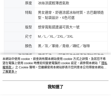
厚度
冰絲涼感輕薄透氣款
特點
男女適穿、舒適涼感冰絲材質、古巴翻領造
型、貼袋設計、6色可選
版型
想穿寬鬆感建議可買大一號
尺寸
M／L／XL／2XL／3XL
顏色
黑／灰／軍綠／青綠／磚紅／咖啡
洗滌建議
建議手洗。（若要用洗衣機清洗請加用洗衣
本網站中使用 cookie，欲查詢有關本網站使用 cookie 方式之詳情，及若您不希
袋）
望在電腦上使用 cookie 時應如何變更電腦的 cookie 設定，請參閱本網站「
隱私
權條款
」之 Cookie 聲明。您繼續使用本網站即表示您同意本公司得按本網站使
用條款之 Cookie 聲明使用 cookie。
了解更多 >
客服
我知道了
商品相關分類 (3)
查看全部
男裝
襯衫