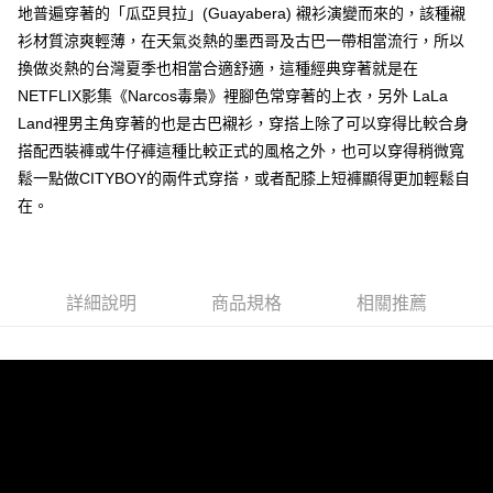
地普遍穿著的「瓜亞貝拉」(Guayabera) 襯衫演變而來的，該種襯
每筆NT$80，滿NT$1,000(含以上)免運費
衫材質涼爽輕薄，在天氣炎熱的墨西哥及古巴一帶相當流行，所以
付款後7-11取貨
換做炎熱的台灣夏季也相當合適舒適，這種經典穿著就是在
每筆NT$80，滿NT$1,000(含以上)免運費
NETFLIX影集《Narcos毒梟》裡腳色常穿著的上衣，另外 LaLa
Land裡男主角穿著的也是古巴襯衫，穿搭上除了可以穿得比較合身
宅配
搭配西裝褲或牛仔褲這種比較正式的風格之外，也可以穿得稍微寬
每筆NT$150，滿NT$3,000(含以上)免運費
鬆一點做CITYBOY的兩件式穿搭，或者配膝上短褲顯得更加輕鬆自
外島郵寄
在。
每筆NT$150
詳細說明
商品規格
相關推薦