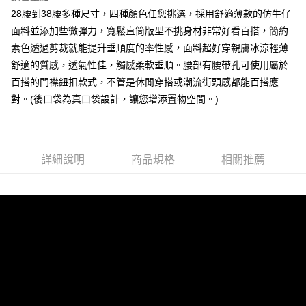
7-11取貨付款
28腰到38腰多種尺寸，四種顏色任您挑選，採用舒適薄款的仿牛仔
面料並添加些微彈力，寬鬆直筒版型不挑身材非常好看百搭，簡約
每筆NT$80，滿NT$1,000(含以上)免運費
素色透過剪裁就能提升垂順度的率性感，面料超好穿親膚冰涼輕薄
付款後7-11取貨
舒適的質感，透氣性佳，觸感柔軟垂順。腰部有腰帶孔可使用屬於
每筆NT$80，滿NT$1,000(含以上)免運費
百搭的門襟鈕扣款式，不管是休閒穿搭或潮流街頭感都能百搭應
對。(後口袋為真口袋設計，讓您增添置物空間。)
宅配
每筆NT$150，滿NT$3,000(含以上)免運費
外島郵寄
詳細說明
商品規格
相關推薦
每筆NT$150