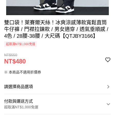
雙口袋！萊賽爾天絲！冰爽涼感薄款寬鬆直筒
牛仔褲 / 門襟拉鍊款 / 男女適穿 / 透氣垂順感 /
4色 / 28腰-38腰 / 大尺碼【QTJBY3166】
超取滿NT$1,000免運
NT$550
NT$480
※ 本商品不適用折價券
請選擇商品選項
付款與運送方式
超取滿NT$1,000免運