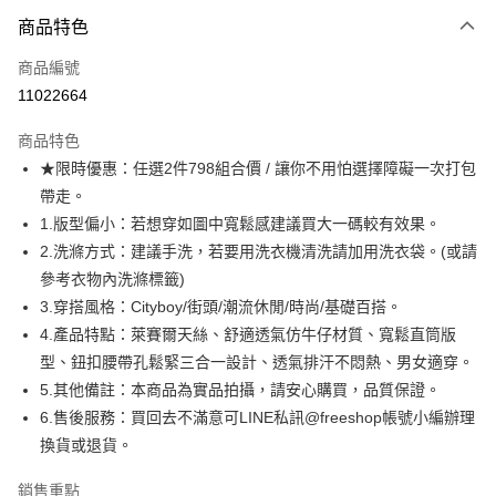
付款方式
商品特色
信用卡一次付款
商品編號
超商取貨付款
11022664
LINE Pay
商品特色
Apple Pay
★限時優惠：任選2件798組合價 / 讓你不用怕選擇障礙一次打包
帶走。
街口支付
1.版型偏小：若想穿如圖中寬鬆感建議買大一碼較有效果。
悠遊付
2.洗滌方式：建議手洗，若要用洗衣機清洗請加用洗衣袋。(或請
參考衣物內洗滌標籤)
ATM付款
3.穿搭風格：Cityboy/街頭/潮流休閒/時尚/基礎百搭。
4.產品特點：萊賽爾天絲、舒適透氣仿牛仔材質、寬鬆直筒版
運送方式
型、鈕扣腰帶孔鬆緊三合一設計、透氣排汗不悶熱、男女適穿。
全家取貨付款
5.其他備註：本商品為實品拍攝，請安心購買，品質保證。
每筆NT$80，滿NT$1,000(含以上)免運費
6.售後服務：買回去不滿意可LINE私訊@freeshop帳號小編辦理
換貨或退貨。
付款後全家取貨
每筆NT$80，滿NT$1,000(含以上)免運費
銷售重點