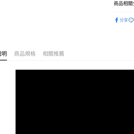
商品相關分
付款後7-1
男裝
襯
每筆NT$8
分享
人氣商品
宅配
女裝
襯
每筆NT$1
外島郵寄
說明
商品規格
相關推薦
每筆NT$1