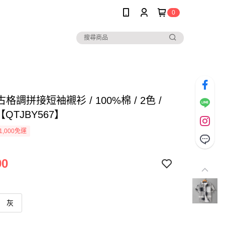
0
格調拼接短袖襯衫 / 100%棉 / 2色 /
【QTJBY567】
1,000免運
90
灰