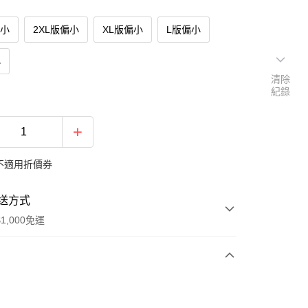
偏小
2XL版偏小
XL版偏小
L版偏小
小
清除
紀錄
不適用折價券
送方式
1,000免運
次付款
付款