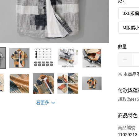
尺寸
3XL版
M版偏
數量
※ 本商品
付款與運
超取滿NT$
看更多
付款方式
商品特色
信用卡一
商品編號
11029213
超商取貨