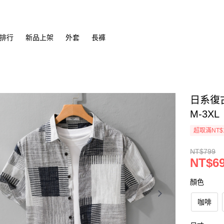
排行
新品上架
外套
長褲
日系復古
M-3XL
超取滿NT$
NT$799
NT$6
顏色
咖啡