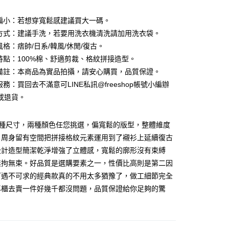
型偏小：若想穿寬鬆感建議買大一碼。
滌方式：建議手洗，若要用洗衣機清洗請加用洗衣袋。
風格：痞帥/日系/韓風/休閒/復古。
品特點：100%棉、舒適剪裁、格紋拼接造型。
他備註：本商品為實品拍攝，請安心購買，品質保證。
服務：買回去不滿意可LINE私訊@freeshop帳號小編辦
或退貨。
多種尺寸，兩種顏色任您挑選，偏寬鬆的版型，整體維度
。周身留有空間把拼接格紋元素運用到了襯衫上延續復古
付款
設計造型簡潔乾淨增強了立體感，寬鬆的廓形沒有束縛
0，滿NT$1,000(含以上)免運費
無拘無束。好品質是選購要素之一，性價比高則是第二因
可遇不可求的經典款真的不用太多猶豫了，做工細節完全
家取貨
專櫃去賣一件好幾千都沒問題，品質保證給你足夠的驚
0，滿NT$1,000(含以上)免運費
付款
0，滿NT$1,000(含以上)免運費