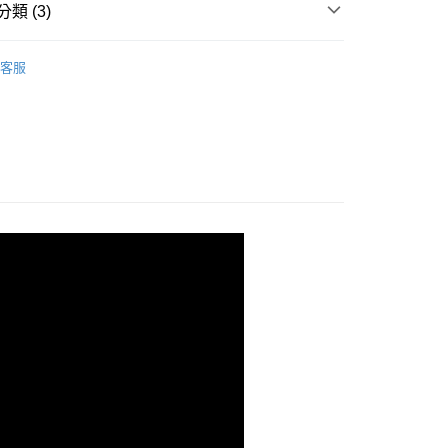
類 (3)
1取貨
衫
0，滿NT$1,000(含以上)免運費
客服
推薦
衫
50，滿NT$3,000(含以上)免運費
50