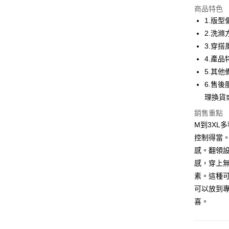
商品特色
LINE Pay
1.版
2.洗
Apple Pay
3.穿搭
街口支付
4.產
5.其
悠遊付
6.售後
ATM付款
理換貨
銷售重點
M到3XL
運送方式
控制得當
全家取貨
感。翻領
每筆NT$8
感，穿上
素。這種
付款後全
可以放到
每筆NT$8
喜。
7-11取貨
每筆NT$8