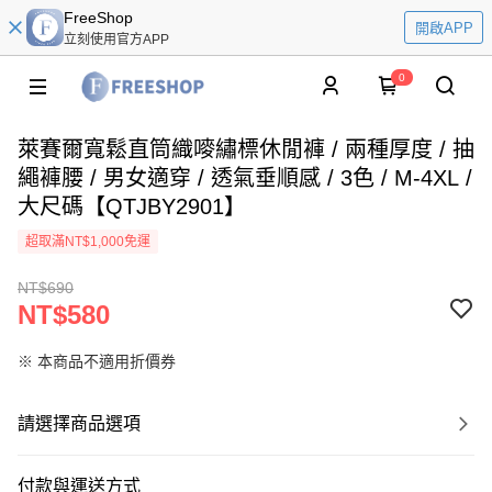
FreeShop
開啟APP
立刻使用官方APP
0
萊賽爾寬鬆直筒織嘜繡標休閒褲 / 兩種厚度 / 抽
繩褲腰 / 男女適穿 / 透氣垂順感 / 3色 / M-4XL /
大尺碼【QTJBY2901】
超取滿NT$1,000免運
NT$690
NT$580
※ 本商品不適用折價券
請選擇商品選項
付款與運送方式