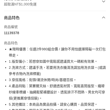
超取滿NT$1,000免運
付款方式
商品特色
信用卡一次付款
商品編號
超商取貨付款
11139378
LINE Pay
商品特色
Apple Pay
★限時優惠：任選2件980組合價 / 讓你不用怕選擇障礙一次打包
帶走。
街口支付
1.版型偏小：若想穿如圖中寬鬆感建議買大一碼較有效果。
悠遊付
2.洗滌方式：建議手洗，若要用洗衣機清洗請加用洗衣袋。(或請
參考衣物內洗滌標籤)
ATM付款
3.穿搭風格：街頭/潮流休閒/時尚/基礎百搭。
4.產品特點：萊賽爾天絲、舒適透氣材質、寬鬆直筒版型、織嘜
運送方式
紗線車標繡、抽繩鬆緊褲腰設計、透氣排汗不悶熱、男女均可穿
全家取貨付款
搭(更推薦穿情侶裝)。
每筆NT$80，滿NT$1,000(含以上)免運費
5.其他備註：本商品為實品拍攝，請安心購買，品質保證。