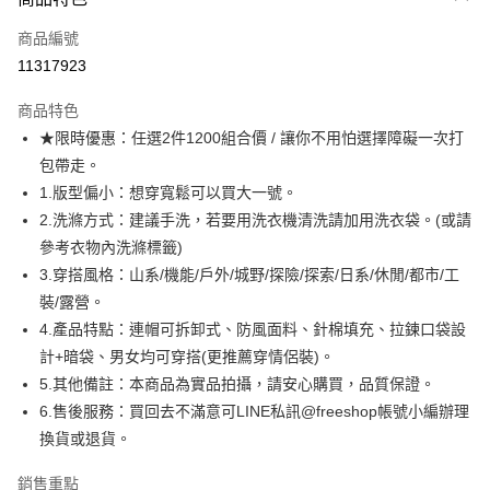
信用卡一次付款
商品編號
超商取貨付款
11317923
LINE Pay
商品特色
Apple Pay
★限時優惠：任選2件1200組合價 / 讓你不用怕選擇障礙一次打
包帶走。
街口支付
1.版型偏小：想穿寬鬆可以買大一號。
悠遊付
2.洗滌方式：建議手洗，若要用洗衣機清洗請加用洗衣袋。(或請
參考衣物內洗滌標籤)
ATM付款
3.穿搭風格：山系/機能/戶外/城野/探險/探索/日系/休閒/都市/工
裝/露營。
運送方式
4.產品特點：連帽可拆卸式、防風面料、針棉填充、拉鍊口袋設
全家取貨付款
計+暗袋、男女均可穿搭(更推薦穿情侶裝)。
每筆NT$80，滿NT$1,000(含以上)免運費
5.其他備註：本商品為實品拍攝，請安心購買，品質保證。
6.售後服務：買回去不滿意可LINE私訊@freeshop帳號小編辦理
付款後全家取貨
換貨或退貨。
每筆NT$80，滿NT$1,000(含以上)免運費
7-11取貨付款
銷售重點