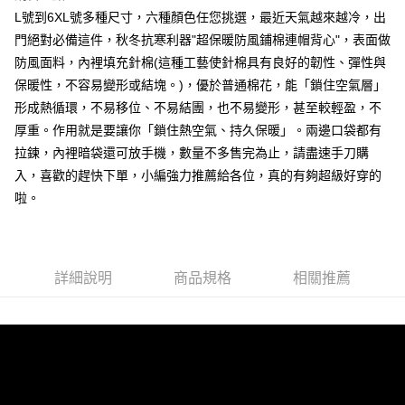
L號到6XL號多種尺寸，六種顏色任您挑選，最近天氣越來越冷，出
每筆NT$80，滿NT$1,000(含以上)免運費
門絕對必備這件，秋冬抗寒利器"超保暖防風鋪棉連帽背心"，表面做
付款後7-11取貨
防風面料，內裡填充針棉(這種工藝使針棉具有良好的韌性、彈性與
每筆NT$80，滿NT$1,000(含以上)免運費
保暖性，不容易變形或結塊。)，優於普通棉花，能「鎖住空氣層」
形成熱循環，不易移位、不易結團，也不易變形，甚至較輕盈，不
宅配
厚重。作用就是要讓你「鎖住熱空氣、持久保暖」。兩邊口袋都有
每筆NT$150，滿NT$3,000(含以上)免運費
拉鍊，內裡暗袋還可放手機，數量不多售完為止，請盡速手刀購
外島郵寄
入，喜歡的趕快下單，小編強力推薦給各位，真的有夠超級好穿的
每筆NT$150
啦。
詳細說明
商品規格
相關推薦