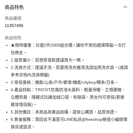
付款方式
商品特色
信用卡一次付款
商品編號
超商取貨付款
11357495
LINE Pay
商品特色
Apple Pay
★限時優惠：任選2件2000組合價 / 讓你不用怕選擇障礙一次打
包帶走。
街口支付
1.版型偏小：若想穿寬鬆建議買大一碼。
悠遊付
2.洗滌方式：建議手洗，若要用洗衣機清洗請加用洗衣袋。(或請
參考衣物內洗滌標籤)
ATM付款
3.穿搭風格：機能/山系/戶外/都會/機能/cityboy/韓系/日系。
4.產品特點：TRICOT防風防潑水面料、輕量保暖、立領連帽、
運送方式
立體剪裁、隱藏式拉鍊加絨口袋、有暗袋、男女均可穿搭(更推
全家取貨付款
薦穿情侶裝)。
每筆NT$80，滿NT$1,000(含以上)免運費
5.其他備註：本商品為實品拍攝，請安心購買，品質保證。
6.售後服務：買回去不滿意可LINE私訊@freeshop帳號小編辦理
付款後全家取貨
換貨或退貨。
每筆NT$80，滿NT$1,000(含以上)免運費