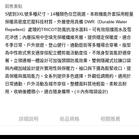
7-11取貨付款
銷售重點
S號到3XL號多種尺寸，14種顏色任您挑選，本款機能外套採用輕量
每筆NT$80，滿NT$1,000(含以上)免運費
保暖高密度尼龍科技材質，外層使用具備 DWR（Durable Water
付款後7-11取貨
Repellent）處理的TRICOT防風抗潑水面料，可有效阻擋雨水及雪
每筆NT$80，滿NT$1,000(含以上)免運費
花滲透；內層採用中空填充保暖纖維夾層，提供穩定保暖度，適合
冬季日常、戶外旅遊、登山健行、通勤逛街等多種場合穿著。版型
宅配
為中性款式男女適穿搭配立體剪裁活動度佳，不限身型皆能舒適穿
每筆NT$150，滿NT$3,000(含以上)免運費
著。立領連帽一體設計可加強頭頸防風效果，雙側隱藏式拉鍊口袋
外島郵寄
與內襯加絨設計提升實用性與保暖力。袖口與下擺為鬆緊收口，提
每筆NT$150
高保暖與風阻能力。全系列提供多色選擇，外觀低調簡約，適用於
日常通勤、戶外活動及城市穿搭。整體面料質地輕盈、柔軟且耐
用，收納後體積小，適合隨身攜帶。(※內有暗袋設計)
詳細說明
商品規格
相關推薦