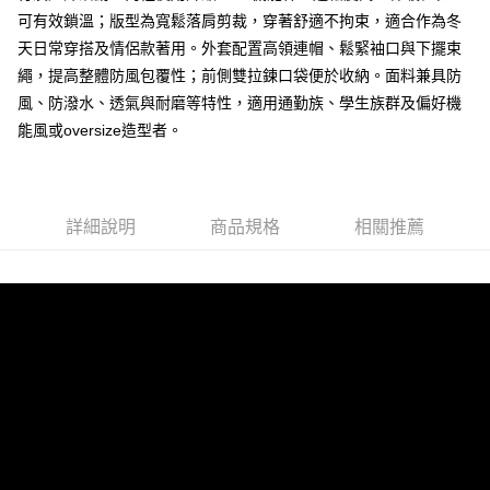
可有效鎖溫；版型為寬鬆落肩剪裁，穿著舒適不拘束，適合作為冬
每筆NT$80，滿NT$1,000(含以上)免運費
天日常穿搭及情侶款著用。外套配置高領連帽、鬆緊袖口與下擺束
付款後7-11取貨
繩，提高整體防風包覆性；前側雙拉鍊口袋便於收納。面料兼具防
每筆NT$80，滿NT$1,000(含以上)免運費
風、防潑水、透氣與耐磨等特性，適用通勤族、學生族群及偏好機
能風或oversize造型者。
宅配
每筆NT$150，滿NT$3,000(含以上)免運費
外島郵寄
詳細說明
商品規格
相關推薦
每筆NT$150