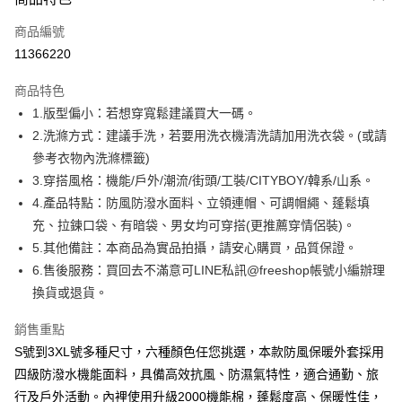
信用卡一次付款
商品編號
超商取貨付款
11366220
LINE Pay
商品特色
Apple Pay
1.版型偏小：若想穿寬鬆建議買大一碼。
2.洗滌方式：建議手洗，若要用洗衣機清洗請加用洗衣袋。(或請
街口支付
參考衣物內洗滌標籤)
悠遊付
3.穿搭風格：機能/戶外/潮流/街頭/工裝/CITYBOY/韓系/山系。
4.產品特點：防風防潑水面料、立領連帽、可調帽繩、蓬鬆填
ATM付款
充、拉鍊口袋、有暗袋、男女均可穿搭(更推薦穿情侶裝)。
5.其他備註：本商品為實品拍攝，請安心購買，品質保證。
運送方式
6.售後服務：買回去不滿意可LINE私訊@freeshop帳號小編辦理
全家取貨付款
換貨或退貨。
每筆NT$80，滿NT$1,000(含以上)免運費
銷售重點
付款後全家取貨
S號到3XL號多種尺寸，六種顏色任您挑選，本款防風保暖外套採用
每筆NT$80，滿NT$1,000(含以上)免運費
四級防潑水機能面料，具備高效抗風、防濕氣特性，適合通勤、旅
7-11取貨付款
行及戶外活動。內裡使用升級2000機能棉，蓬鬆度高、保暖性佳，