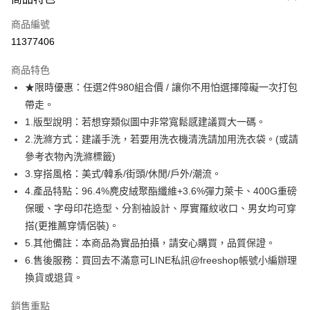
信用卡一次付款
商品編號
超商取貨付款
11377406
LINE Pay
商品特色
Apple Pay
★限時優惠：任選2件980組合價 / 讓你不用怕選擇障礙一次打包
帶走。
街口支付
1.版型說明：若想穿類似圖中非常寬鬆感建議買大一碼。
悠遊付
2.洗滌方式：建議手洗，若要用洗衣機清洗請加用洗衣袋。(或請
參考衣物內洗滌標籤)
ATM付款
3.穿搭風格：美式/韓系/街頭/休閒/戶外/潮流。
4.產品特點：96.4%麂皮絨聚酯纖維+3.6%彈力萊卡、400G重磅
運送方式
保暖、字母印花造型、分割袖設計、厚實羅紋收口、男女均可穿
全家取貨付款
搭(更推薦穿情侶裝)。
每筆NT$80，滿NT$1,000(含以上)免運費
5.其他備註：本商品為實品拍攝，請安心購買，品質保證。
6.售後服務：買回去不滿意可LINE私訊@freeshop帳號小編辦理
付款後全家取貨
換貨或退貨。
每筆NT$80，滿NT$1,000(含以上)免運費
7-11取貨付款
銷售重點