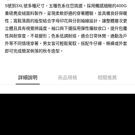
S號到3XL號多種尺寸，五種色系任您挑選，採用觸感細緻的400G
每筆NT$80，滿NT$1,000(含以上)免運費
重磅麂皮絨面料製作，呈現柔軟舒適的穿著體驗，並具備良好保暖
付款後7-11取貨
性；寬鬆落肩的版型結合字母印花與分割袖線設計，讓整體層次更
每筆NT$80，滿NT$1,000(含以上)免運費
立體且具有視覺辨識度。袖口與下擺採用彈性羅紋收口，提升包覆
性與耐穿度，不易變形；色系低調耐搭，適合日常休閒、通勤及戶
宅配
外等不同情境穿著。男女皆可輕鬆駕馭，搭配牛仔褲、棉褲或外套
每筆NT$150，滿NT$3,000(含以上)免運費
即可完成簡潔俐落的秋冬造型。
外島郵寄
每筆NT$150
詳細說明
商品規格
相關推薦