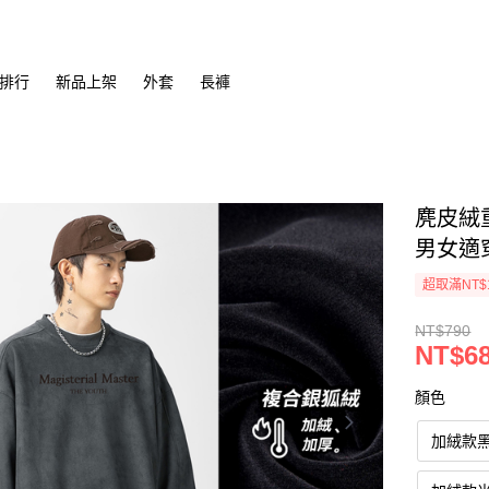
排行
新品上架
外套
長褲
麂皮絨重
男女適穿 
超取滿NT$
NT$790
NT$6
顏色
加絨款