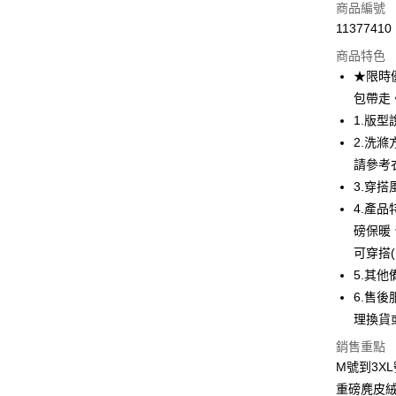
信用卡一
商品編號
11377410
超商取貨
商品特色
LINE Pay
★限時
包帶走
Apple Pay
1.版
街口支付
2.洗
請參考
悠遊付
3.穿搭
ATM付款
4.產品
磅保暖
可穿搭
運送方式
5.其
全家取貨
6.售後
每筆NT$8
理換貨
銷售重點
付款後全
M號到3X
每筆NT$8
重磅麂皮