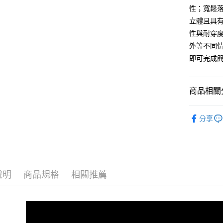
7-11取貨
性；寬鬆
每筆NT$8
立體且具
性與耐穿
付款後7-1
外等不同
每筆NT$8
即可完成
宅配
每筆NT$1
商品相關分
外島郵寄
男裝
長
每筆NT$1
分享
人氣商品
女裝
上
說明
商品規格
相關推薦