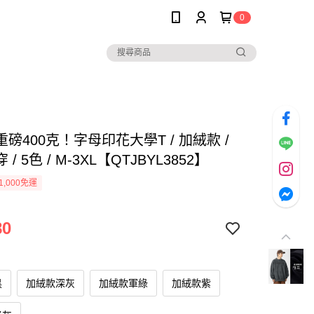
0
磅400克！字母印花大學T / 加絨款 /
/ 5色 / M-3XL【QTJBYL3852】
1,000免運
80
黑
加絨款深灰
加絨款軍綠
加絨款紫