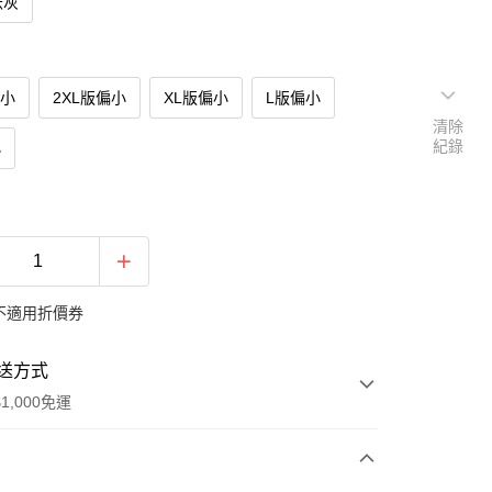
米灰
偏小
2XL版偏小
XL版偏小
L版偏小
清除
紀錄
小
不適用折價券
送方式
1,000免運