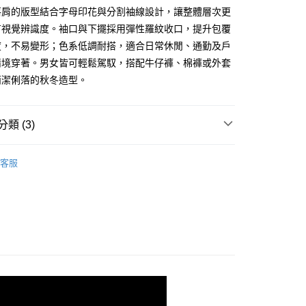
付款
落肩的版型結合字母印花與分割袖線設計，讓整體層次更
0，滿NT$1,000(含以上)免運費
有視覺辨識度。袖口與下擺採用彈性羅紋收口，提升包覆
度，不易變形；色系低調耐搭，適合日常休閒、通勤及戶
1取貨
情境穿著。男女皆可輕鬆駕馭，搭配牛仔褲、棉褲或外套
0，滿NT$1,000(含以上)免運費
簡潔俐落的秋冬造型。
50，滿NT$3,000(含以上)免運費
類 (3)
袖/七分袖
50
客服
推薦
衣