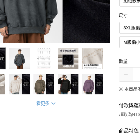
加絨款
尺寸
3XL版
M版偏
數量
※ 本商品
看更多
付款與運
超取滿NT$
付款方式
商品特色