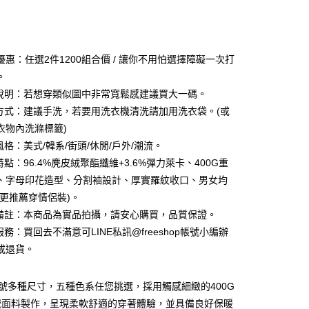
次付款
付款
優惠：任選2件1200組合價 / 讓你不用怕選擇障礙一次打
。
型說明：若想穿類似圖中非常寬鬆感建議買大一碼。
滌方式：建議手洗，若要用洗衣機清洗請加用洗衣袋。(或
衣物內洗滌標籤)
風格：美式/韓系/街頭/休閒/戶外/潮流。
特點：96.4%麂皮絨聚酯纖維+3.6%彈力萊卡、400G重
、字母印花造型、分割袖設計、厚實羅紋收口、男女均
(更推薦穿情侶裝)。
他備註：本商品為實品拍攝，請安心購買，品質保證。
付款
服務：買回去不滿意可LINE私訊@freeshop帳號小編辦
0，滿NT$1,000(含以上)免運費
或退貨。
家取貨
L號多種尺寸，五種色系任您挑選，採用觸感細緻的400G
0，滿NT$1,000(含以上)免運費
絨面料製作，呈現柔軟舒適的穿著體驗，並具備良好保暖