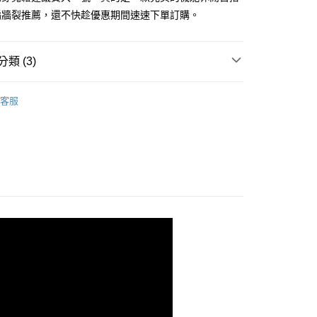
編牆裂推薦，還不快趁優惠期間速速下單訂購。
1取貨
0，滿NT$1,000(含以上)免運費
類 (3)
50，滿NT$3,000(含以上)免運費
套
客服
推薦
50
套