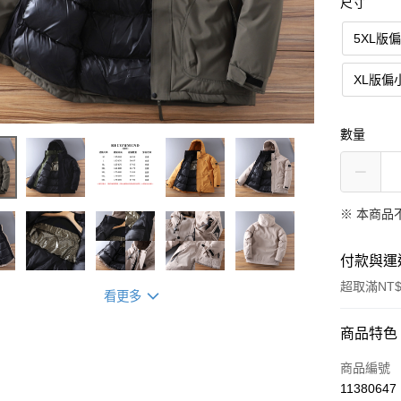
尺寸
5XL版
XL版偏
數量
※ 本商品
付款與運
超取滿NT$
看更多
付款方式
商品特色
信用卡一
商品編號
11380647
超商取貨