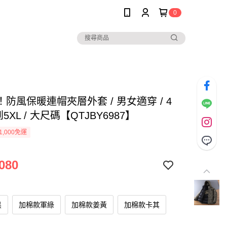
0
防風保暖連帽夾層外套 / 男女適穿 / 4
到5XL / 大尺碼【QTJBY6987】
1,000免運
080
黑
加棉款軍綠
加棉款姜黃
加棉款卡其