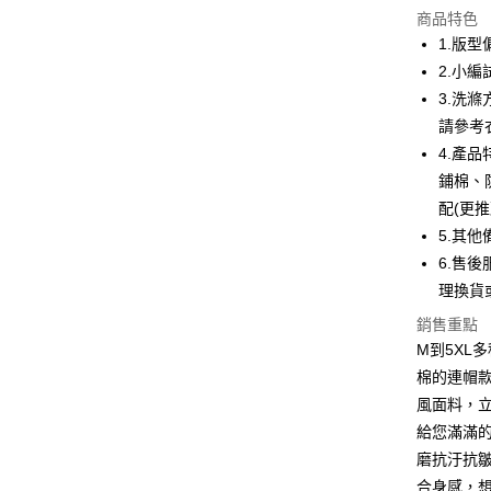
商品特色
LINE Pay
1.版
2.小編
Apple Pay
3.洗
街口支付
請參考
4.產
悠遊付
鋪棉、
ATM付款
配(更
5.其
6.售後
運送方式
理換貨
全家取貨
銷售重點
每筆NT$8
M到5XL
棉的連帽
付款後全
風面料，
每筆NT$8
給您滿滿的
7-11取貨
磨抗汙抗
每筆NT$8
合身感，