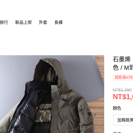
排行
新品上架
外套
長褲
石墨烯！
色 / M
超取滿NT$
NT$1,390
NT$1,
顏色
加棉款