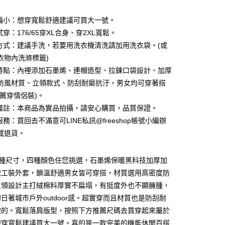
型偏小：想穿寬鬆舒適建議可買大一號。
試穿：176/65穿XL合身、穿2XL寬鬆。
滌方式：建議手洗，若要用洗衣機清洗請加用洗衣袋。(或
衣物內洗滌標籤)
品特點：內裡添加石墨烯、連帽造型、拉鍊口袋設計、加厚
防風材質、立領款式、防刮耐磨抗汙，男女均可穿著搭
推薦穿情侶裝)。
他備註：本商品為實品拍攝，請安心購買，品質保證。
服務：買回去不滿意可LINE私訊@freeshop帳號小編辦
或退貨。
付款
0，滿NT$1,000(含以上)免運費
多種尺寸，四種顏色任您挑選，石墨烯保暖黑科技加厚加
款工裝外套，鎖溫舒適男女皆可穿搭，材質選用高密度防
家取貨
立領設計主打絨棉料厚實不扁塌，有挺度外也不顯臃腫，
0，滿NT$1,000(含以上)免運費
日著城市戶外outdoor感。超實穿而且材質也是防刮耐
付款
皺的。寬鬆落肩版型，按照下方推薦尺碼去買穿起來屬於
0，滿NT$1,000(含以上)免運費
想穿寬鬆建議買大一號。真的是一款完美的機能休閒百搭