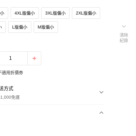
偏小
4XL版偏小
3XL版偏小
2XL版偏小
小
L版偏小
M版偏小
清除
紀錄
不適用折價券
送方式
1,000免運
次付款
付款