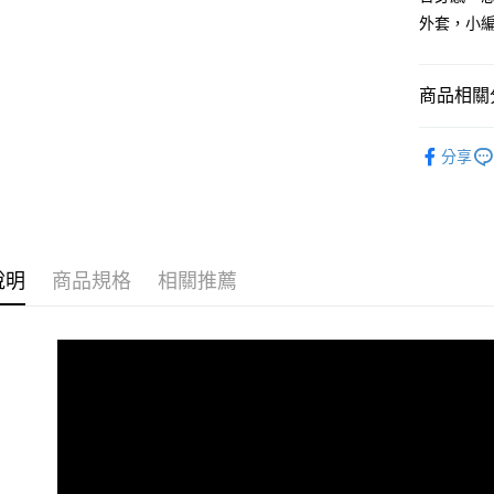
外套，小
付款後7-1
每筆NT$8
商品相關分
宅配
每筆NT$1
男裝
外
分享
外島郵寄
人氣商品
每筆NT$1
女裝
外
說明
商品規格
相關推薦