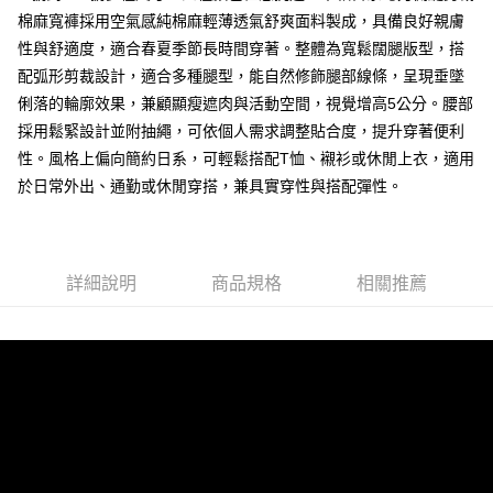
棉麻寬褲採用空氣感純棉麻輕薄透氣舒爽面料製成，具備良好親膚
每筆NT$80，滿NT$1,000(含以上)免運費
性與舒適度，適合春夏季節長時間穿著。整體為寬鬆闊腿版型，搭
付款後7-11取貨
配弧形剪裁設計，適合多種腿型，能自然修飾腿部線條，呈現垂墜
每筆NT$80，滿NT$1,000(含以上)免運費
俐落的輪廓效果，兼顧顯瘦遮肉與活動空間，視覺增高5公分。腰部
採用鬆緊設計並附抽繩，可依個人需求調整貼合度，提升穿著便利
宅配
性。風格上偏向簡約日系，可輕鬆搭配T恤、襯衫或休閒上衣，適用
每筆NT$150，滿NT$3,000(含以上)免運費
於日常外出、通勤或休閒穿搭，兼具實穿性與搭配彈性。
外島郵寄
每筆NT$150
詳細說明
商品規格
相關推薦