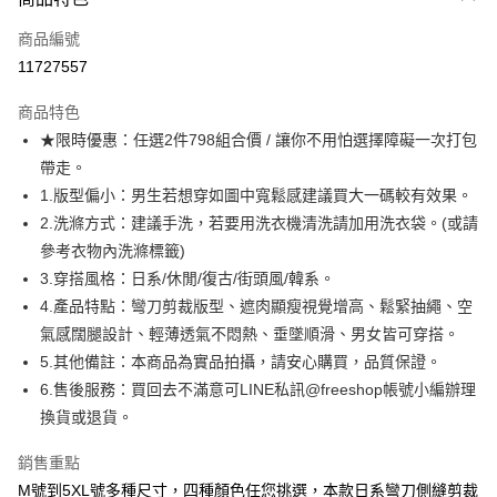
信用卡一次付款
商品編號
超商取貨付款
11727557
LINE Pay
商品特色
Apple Pay
★限時優惠：任選2件798組合價 / 讓你不用怕選擇障礙一次打包
帶走。
街口支付
1.版型偏小：男生若想穿如圖中寬鬆感建議買大一碼較有效果。
悠遊付
2.洗滌方式：建議手洗，若要用洗衣機清洗請加用洗衣袋。(或請
參考衣物內洗滌標籤)
ATM付款
3.穿搭風格：日系/休閒/復古/街頭風/韓系。
4.產品特點：彎刀剪裁版型、遮肉顯瘦視覺增高、鬆緊抽繩、空
運送方式
氣感闊腿設計、輕薄透氣不悶熱、垂墜順滑、男女皆可穿搭。
全家取貨付款
5.其他備註：本商品為實品拍攝，請安心購買，品質保證。
每筆NT$80，滿NT$1,000(含以上)免運費
6.售後服務：買回去不滿意可LINE私訊@freeshop帳號小編辦理
換貨或退貨。
付款後全家取貨
每筆NT$80，滿NT$1,000(含以上)免運費
銷售重點
7-11取貨付款
M號到5XL號多種尺寸，四種顏色任您挑選，本款日系彎刀側縫剪裁