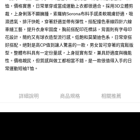
恤，價格實惠，日常單穿或當成運動上衣都很適合。採用3D立體剪
每筆NT$80，滿NT$1,000(含以上)免運費
裁，上身俐落不顯臃腫，索羅納Sorona布料手感柔軟親膚舒適，吸
付款後7-11取貨
濕透氣、排汗快乾，穿著舒適並帶有彈性。搭配撞色車線四針六線
每筆NT$80，滿NT$1,000(含以上)免運費
車縫工藝，提升衣身牢固度，胸前搭配印花標誌，背面則有字母印
花設計，簡約又有球衣造型流行感。低飽和莫蘭迪色系，日常穿搭
宅配
好搭配。絕對是高CP值到讓人驚喜的一款，男女皆可穿著的寬鬆版
每筆NT$150，滿NT$3,000(含以上)免運費
型。整體布料具有一定份量感，上身挺實有型，兼具舒適度與機能
外島郵寄
性。價格親民，但質感與做工都相當不錯，是一款很值得入手的日
每筆NT$150
常運動短袖T恤。
詳細說明
商品規格
相關推薦