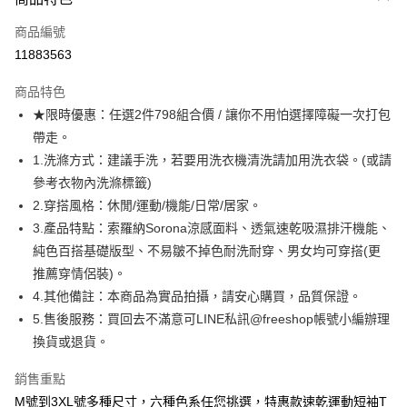
信用卡一次付款
商品編號
超商取貨付款
11883563
LINE Pay
商品特色
Apple Pay
★限時優惠：任選2件798組合價 / 讓你不用怕選擇障礙一次打包
帶走。
街口支付
1.洗滌方式：建議手洗，若要用洗衣機清洗請加用洗衣袋。(或請
悠遊付
參考衣物內洗滌標籤)
2.穿搭風格：休閒/運動/機能/日常/居家。
ATM付款
3.產品特點：索羅納Sorona涼感面料、透氣速乾吸濕排汗機能、
純色百搭基礎版型、不易皺不掉色耐洗耐穿、男女均可穿搭(更
運送方式
推薦穿情侶裝)。
全家取貨付款
4.其他備註：本商品為實品拍攝，請安心購買，品質保證。
每筆NT$80，滿NT$1,000(含以上)免運費
5.售後服務：買回去不滿意可LINE私訊@freeshop帳號小編辦理
換貨或退貨。
付款後全家取貨
每筆NT$80，滿NT$1,000(含以上)免運費
銷售重點
7-11取貨付款
M號到3XL號多種尺寸，六種色系任您挑選，特惠款速乾運動短袖T