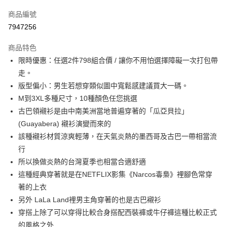
信用卡一次付款
商品編號
超商取貨付款
7947256
LINE Pay
商品特色
Apple Pay
限時優惠：任選2件798組合價 / 讓你不用怕選擇障礙一次打包帶
走。
街口支付
版型偏小：男生若想穿類似圖中寬鬆感建議買大一碼。
悠遊付
M到3XL多種尺寸，10種顏色任您挑選
古巴領襯衫是由中南美洲當地普遍穿著的「瓜亞貝拉」
ATM付款
(Guayabera) 襯衫演變而來的
該種襯衫材質涼爽輕薄，在天氣炎熱的墨西哥及古巴一帶相當流
運送方式
行
全家取貨付款
所以換做炎熱的台灣夏季也相當合適舒適
每筆NT$80，滿NT$1,000(含以上)免運費
這種經典穿著就是在NETFLIX影集《Narcos毒梟》裡腳色常穿
著的上衣
付款後全家取貨
另外 LaLa Land裡男主角穿著的也是古巴襯衫
每筆NT$80，滿NT$1,000(含以上)免運費
穿搭上除了可以穿得比較合身搭配西裝褲或牛仔褲這種比較正式
7-11取貨付款
的風格之外