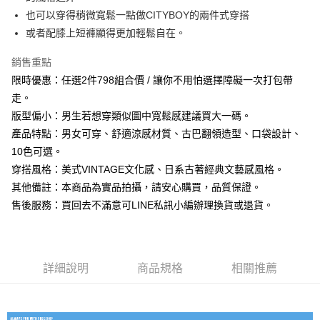
每筆NT$80，滿NT$1,000(含以上)免運費
也可以穿得稍微寬鬆一點做CITYBOY的兩件式穿搭
或者配膝上短褲顯得更加輕鬆自在。
付款後7-11取貨
每筆NT$80，滿NT$1,000(含以上)免運費
銷售重點
限時優惠：任選2件798組合價 / 讓你不用怕選擇障礙一次打包帶
宅配
走。
每筆NT$150，滿NT$3,000(含以上)免運費
版型偏小：男生若想穿類似圖中寬鬆感建議買大一碼。
外島郵寄
產品特點：男女可穿、舒適涼感材質、古巴翻領造型、口袋設計、
每筆NT$150
10色可選。
穿搭風格：美式VINTAGE文化感、日系古著經典文藝感風格。
其他備註：本商品為實品拍攝，請安心購買，品質保證。
售後服務：買回去不滿意可LINE私訊小編辦理換貨或退貨。
詳細說明
商品規格
相關推薦