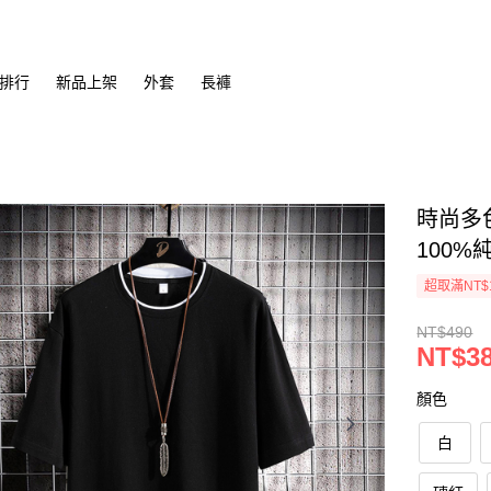
排行
新品上架
外套
長褲
時尚多色
100%純
超取滿NT$
NT$490
NT$3
顏色
白