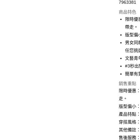
7963381
超商取貨
商品特色
LINE Pay
限時優
帶走。
Apple Pay
版型偏
街口支付
男女同
任您挑
悠遊付
文藝青
ATM付款
#3秒
簡單有
銷售重點
運送方式
限時優惠：
全家取貨
走。
每筆NT$8
版型偏小
產品特點：
付款後全
穿搭風格
每筆NT$8
其他備註
7-11取貨
售後服務：