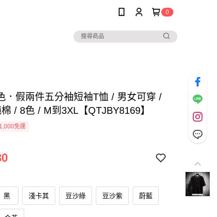
0
．假兩件五分袖短袖T恤 / 男女可穿 /
棉 / 8色 / M到3XL【QTJBY8169】
1,000免運
80
黑
淺卡其
豆沙綠
豆沙紫
蔚藍