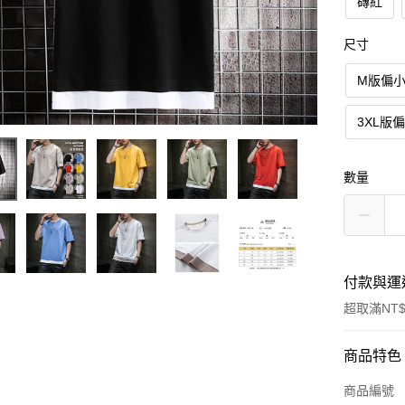
磚紅
尺寸
M版偏
3XL版
數量
付款與運
超取滿NT$
付款方式
商品特色
信用卡一
商品編號