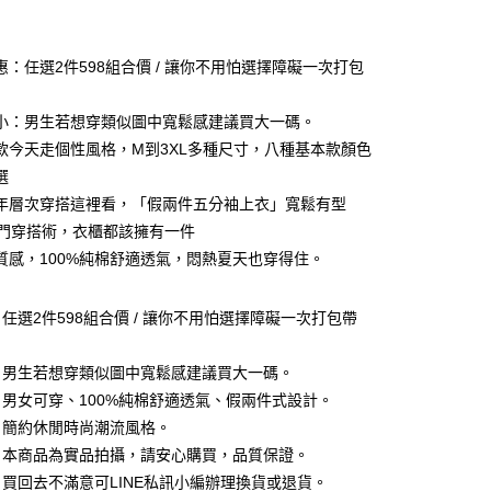
付款
惠：任選2件598組合價 / 讓你不用怕選擇障礙一次打包
小：男生若想穿類似圖中寬鬆感建議買大一碼。
款今天走個性風格，M到3XL多種尺寸，八種基本款顏色
選
年層次穿搭這裡看，「假兩件五分袖上衣」寬鬆有型
出門穿搭術，衣櫃都該擁有一件
質感，100%純棉舒適透氣，悶熱夏天也穿得住。
任選2件598組合價 / 讓你不用怕選擇障礙一次打包帶
付款
0，滿NT$1,000(含以上)免運費
：男生若想穿類似圖中寬鬆感建議買大一碼。
男女可穿、100%純棉舒適透氣、假兩件式設計。
家取貨
：簡約休閒時尚潮流風格。
0，滿NT$1,000(含以上)免運費
：本商品為實品拍攝，請安心購買，品質保證。
付款
買回去不滿意可LINE私訊小編辦理換貨或退貨。