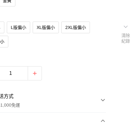
金黃
小
L版偏小
XL版偏小
2XL版偏小
清除
紀錄
偏小
送方式
1,000免運
次付款