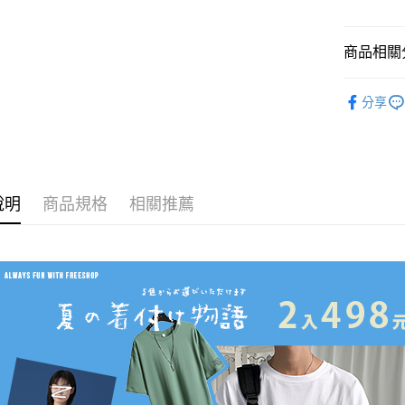
每筆NT$8
付款後7-1
商品相關分
每筆NT$8
男裝
短
宅配
分享
人氣商品
每筆NT$1
女裝
上
外島郵寄
每筆NT$1
說明
商品規格
相關推薦