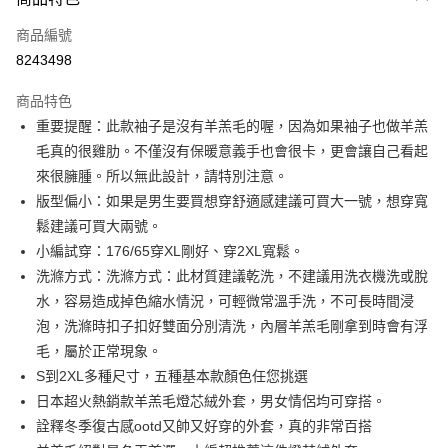
信用卡一次付款
商品編號
超商取貨付款
8243498
LINE Pay
商品特色
Apple Pay
重要提醒：此款袖子是沒有羊羔毛的喔，因為如果袖子也做羊羔
毛真的很雞肋。不僅沒有保暖意義手也會很卡，更會讓自己看起
街口支付
來很臃腫。所以無此設計，請特別注意。
悠遊付
版型偏小：如果是男生要買想穿舒適感建議可買大一號，想穿寬
鬆建議可買大兩號。
ATM付款
小編試穿：176/65穿XL剛好、穿2XL寬鬆。
洗滌方式：洗滌方式：此材質建議乾洗，不建議用洗衣機洗或脫
運送方式
水，容易造成掉色縮水情況，可輕微常溫手洗，不可長時間浸
全家取貨付款
泡，洗滌時扣子扣好雙面分別清洗，內層羊羔毛剛拿到時會有浮
每筆NT$80，滿NT$1,000(含以上)免運費
毛，屬於正常現象。
S到2XL多種尺寸，五種基本款顏色任您挑選
付款後全家取貨
日本超火熱銷款羊羔毛燈芯絨外套，男女情侶均可穿搭。
每筆NT$80，滿NT$1,000(含以上)免運費
詮釋冬季復古感ootd又帥又好穿的外套，真的非常百搭
7-11取貨付款