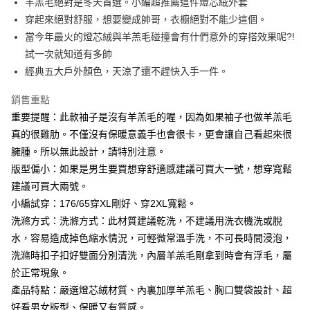
羊羔毛絕對是冬天首選。小編超推薦這件燈芯絨外套
每筆NT$80，滿NT$1,000(含以上)免運費
穿起來絕對舒服，想要變成帥哥，衣櫥絕對不能少這個。
當今年最火的燈芯絨與羊羔毛碰撞會有什們意外的穿搭效果呢?!
付款後7-11取貨
試一次就知道有多帥
每筆NT$80，滿NT$1,000(含以上)免運費
經典五大戶外顏色，天涼了還不趕快入手一件。
宅配
銷售重點
每筆NT$150，滿NT$3,000(含以上)免運費
重要提醒：此款袖子是沒有羊羔毛的喔，因為如果袖子也做羊羔毛
外島郵寄
真的很雞肋。不僅沒有保暖意義手也會很卡，更會讓自己看起來很
每筆NT$150
臃腫。所以無此設計，請特別注意。
版型偏小：如果是男生要買想穿舒適感建議可買大一號，想穿寬鬆
建議可買大兩號。
小編試穿：176/65穿XL剛好、穿2XL寬鬆。
洗滌方式：洗滌方式：此材質建議乾洗，不建議用洗衣機洗或脫
水，容易造成掉色縮水情況，可輕微常溫手洗，不可長時間浸泡，
洗滌時扣子扣好雙面分別清洗，內層羊羔毛剛拿到時會有浮毛，屬
於正常現象。
產品特點：嚴選燈芯絨材質、內裏加厚羊羔毛、胸口雙袋設計、超
好看男女版型、保暖又有質感。