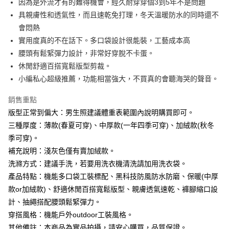
因為是外流才有的難得機會，經久耐穿穿個3到5年不是問題
7-11取貨付款
具親膚性和透氣性，而且速乾免打理，冬天溫暖防水的同時還不
每筆NT$80，滿NT$1,000(含以上)免運費
會悶熱
實用度真的不在話下。多口袋設計很能裝，工藝成本高
付款後7-11取貨
腰頭有鬆緊彈力設計，非常好穿脫不卡蛋。
每筆NT$80，滿NT$1,000(含以上)免運費
休閒舒適百搭寬鬆版型剪裁。
宅配
小編私心超級推薦，功能相當強大，不買真的會聽海哭的聲音。
每筆NT$150，滿NT$3,000(含以上)免運費
銷售重點
外島郵寄
版型正常到偏大：男生照建議體重表範圍內說明購買即可。
每筆NT$150
三種厚度：薄款(春夏可穿)、中厚款(一年四季可穿)、加絨款(秋冬
季可穿)。
補充說明：淺灰色僅有賣加絨款。
洗滌方式：建議手洗，若要用洗衣機清洗請加用洗衣袋。
產品特點：機能多口袋工裝標配、黑科技防風防水防磨、保暖(中厚
款or加絨款)、舒適休閒百搭寬鬆版型、親膚透氣速乾、褲腳縮口設
計、抽繩搭配腰頭鬆緊彈力。
穿搭風格：機能戶外outdoor工裝風格。
其他備註：本商品為實品拍攝，請安心購買，品質保證。