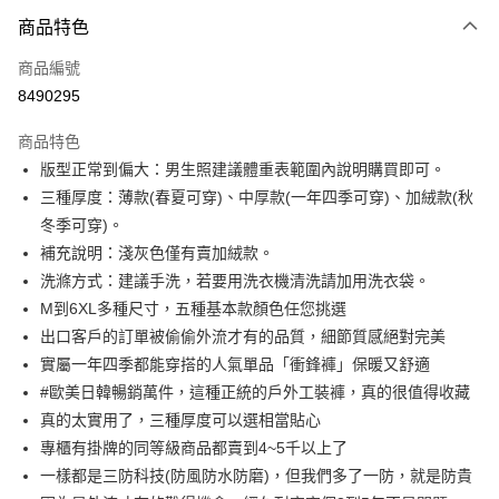
付款方式
商品特色
信用卡一次付款
商品編號
超商取貨付款
8490295
LINE Pay
商品特色
Apple Pay
版型正常到偏大：男生照建議體重表範圍內說明購買即可。
三種厚度：薄款(春夏可穿)、中厚款(一年四季可穿)、加絨款(秋
街口支付
冬季可穿)。
悠遊付
補充說明：淺灰色僅有賣加絨款。
洗滌方式：建議手洗，若要用洗衣機清洗請加用洗衣袋。
ATM付款
M到6XL多種尺寸，五種基本款顏色任您挑選
出口客戶的訂單被偷偷外流才有的品質，細節質感絕對完美
運送方式
實屬一年四季都能穿搭的人氣單品「衝鋒褲」保暖又舒適
全家取貨付款
#歐美日韓暢銷萬件，這種正統的戶外工裝褲，真的很值得收藏
每筆NT$80，滿NT$1,000(含以上)免運費
真的太實用了，三種厚度可以選相當貼心
專櫃有掛牌的同等級商品都賣到4~5千以上了
付款後全家取貨
一樣都是三防科技(防風防水防磨)，但我們多了一防，就是防貴
每筆NT$80，滿NT$1,000(含以上)免運費