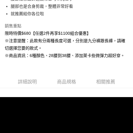
每筆NT$80，滿NT$1,000(含以上)免運費
腿部也是合身剪裁，整體非常好看
就推薦給你各位啦
付款後7-11取貨
每筆NT$80，滿NT$1,000(含以上)免運費
銷售重點
限時特價$680【任選2件再享$1100組合優惠】
宅配
※注意提醒：此款有分兩種長度可選，分別是九分褲跟長褲，請確
每筆NT$150，滿NT$3,000(含以上)免運費
切選擇您要的款式。
外島郵寄
※商品資訊：6種顏色、28腰到38腰、添加萊卡些微彈力超好穿。
每筆NT$150
詳細說明
商品規格
相關推薦