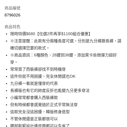
信用卡一次付款
商品編號
超商取貨付款
8796026
LINE Pay
商品特色
Apple Pay
限時特價$680【任選2件再享$1100組合優惠】
※注意提醒：此款有分兩種長度可選，分別是九分褲跟長褲，請
街口支付
確切選擇您要的款式。
悠遊付
※商品資訊：6種顏色、28腰到38腰、添加萊卡些微彈力超好
穿。
ATM付款
常常買了西裝褲卻找不到時機穿
這件你就不用困擾，完全休閒感也OK
運送方式
九分褲一看就是懂穿的代表
全家取貨付款
長褲版也有它的帥度反折也能變九分更多穿法
每筆NT$80，滿NT$1,000(含以上)免運費
小編常常都會購入西裝褲款
但有時候都會感覺過於正式平常無法穿
付款後全家取貨
這款完全沒這困擾，韓版修身造型
每筆NT$80，滿NT$1,000(含以上)免運費
不管休閒還是正裝都很可以
7-11取貨付款
腰部鬆緊設計連皮帶都可以先省了