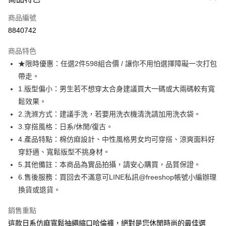
信用卡一次付款
商品編號
超商取貨付款
8840742
LINE Pay
商品特色
Apple Pay
★限時優惠：任選2件598組合價 / 讓你不用怕選擇障礙一次打包
帶走。
街口支付
1.版型偏小：男生若不想穿太合身建議買大一碼或大兩碼較有寬
悠遊付
鬆效果。
2.洗滌方式：建議手洗，若要用洗衣機清洗請加用洗衣袋。
ATM付款
3.穿搭風格：日系/休閒/復古。
4.產品特點：棉仿麻設計、中性風格男女均可穿搭、涼爽面料好
運送方式
穿舒適、寬鬆版型不挑身材。
全家取貨付款
5.其他備註：本商品為實品拍攝，請安心購買，品質保證。
每筆NT$80，滿NT$1,000(含以上)免運費
6.售後服務：買回去不滿意可LINE私訊@freeshop帳號小編辦理
換貨或退貨。
付款後全家取貨
每筆NT$80，滿NT$1,000(含以上)免運費
銷售重點
7-11取貨付款
這款日系仿麻寬鬆抽繩縮口哈倫褲，絕對是您休閒時尚的最佳選