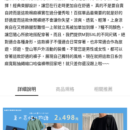
擇！經典束腳設計，讓您在行走時更加自在舒適。 真的不是要自賣
每筆NT$80，滿NT$1,000(含以上)免運費
自誇而是這款棉麻褲實在過分優秀啦！百搭單品最需要的就是好的
付款後7-11取貨
舒適度而這款休閒褲絕不會讓你失望。涼爽、透氣、輕薄，上身涼
每筆NT$80，滿NT$1,000(含以上)免運費
爽自在又修飾腿型難怪一上架就立馬被加單加到爆，7種不同顏色，
讓您隨心所欲地搭配穿著。而且，我們提供M到5XL的不同尺碼，絕
宅配
對適合各種身形。這款褲子不僅適合日常穿著，也非常適合作為旅
每筆NT$150，滿NT$3,000(含以上)免運費
遊、郊遊、登山等戶外活動的裝備。不管您是男性或女性，都可以
外島郵寄
穿著這款舒適的褲子，展現自己獨特的風格。現在就把這款日系仿
每筆NT$150
麻寬鬆抽繩縮口哈倫褲帶回家吧！就只差你還沒跟上啦~~~
詳細說明
商品規格
相關推薦