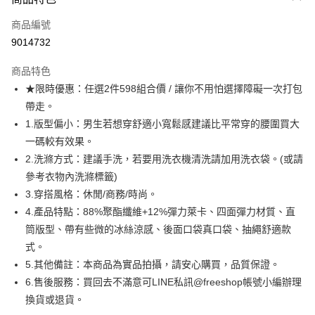
信用卡一次付款
商品編號
超商取貨付款
9014732
LINE Pay
商品特色
Apple Pay
★限時優惠：任選2件598組合價 / 讓你不用怕選擇障礙一次打包
帶走。
街口支付
1.版型偏小：男生若想穿舒適小寬鬆感建議比平常穿的腰圍買大
悠遊付
一碼較有效果。
2.洗滌方式：建議手洗，若要用洗衣機清洗請加用洗衣袋。(或請
ATM付款
參考衣物內洗滌標籤)
3.穿搭風格：休閒/商務/時尚。
運送方式
4.產品特點：88%聚酯纖維+12%彈力萊卡、四面彈力材質、直
全家取貨付款
筒版型、帶有些微的冰絲涼感、後面口袋真口袋、抽繩舒適款
每筆NT$80，滿NT$1,000(含以上)免運費
式。
5.其他備註：本商品為實品拍攝，請安心購買，品質保證。
付款後全家取貨
6.售後服務：買回去不滿意可LINE私訊@freeshop帳號小編辦理
每筆NT$80，滿NT$1,000(含以上)免運費
換貨或退貨。
7-11取貨付款