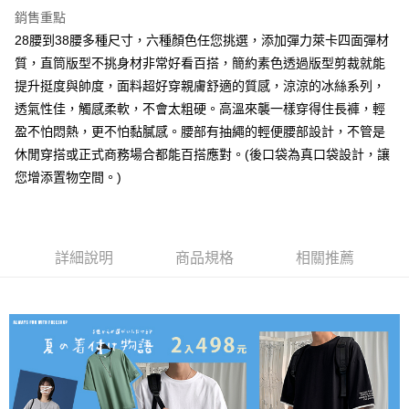
銷售重點
每筆NT$80，滿NT$1,000(含以上)免運費
28腰到38腰多種尺寸，六種顏色任您挑選，添加彈力萊卡四面彈材
付款後7-11取貨
質，直筒版型不挑身材非常好看百搭，簡約素色透過版型剪裁就能
每筆NT$80，滿NT$1,000(含以上)免運費
提升挺度與帥度，面料超好穿親膚舒適的質感，涼涼的冰絲系列，
透氣性佳，觸感柔軟，不會太粗硬。高溫來襲一樣穿得住長褲，輕
宅配
盈不怕悶熱，更不怕黏膩感。腰部有抽繩的輕便腰部設計，不管是
每筆NT$150，滿NT$3,000(含以上)免運費
休閒穿搭或正式商務場合都能百搭應對。(後口袋為真口袋設計，讓
外島郵寄
您增添置物空間。)
每筆NT$150
詳細說明
商品規格
相關推薦