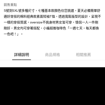
7-11取貨付款
銷售重點
S號到5XL號多種尺寸，七種基本款顏色任您挑選，夏天必備簡單舒
每筆NT$80，滿NT$1,000(含以上)免運費
適好穿搭的棉料經典款素面短袖T恤，透過寬鬆版型的設計，呈現不
付款後7-11取貨
一樣的穿搭質感，oversize不挑身材男女皆可穿，情侶一人一件剛
每筆NT$80，滿NT$1,000(含以上)免運費
剛好，男女均可穿著搭配，小編超推咖啡色「一週七天，每天都換
一色吧！」。
宅配
每筆NT$150，滿NT$3,000(含以上)免運費
外島郵寄
詳細說明
商品規格
相關推薦
每筆NT$150