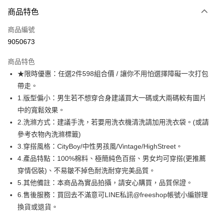
付款方式
商品特色
信用卡一次付款
商品編號
超商取貨付款
9050673
LINE Pay
商品特色
Apple Pay
★限時優惠：任選2件598組合價 / 讓你不用怕選擇障礙一次打包
帶走。
街口支付
1.版型偏小：男生若不想穿合身建議買大一碼或大兩碼較有圖片
悠遊付
中的寬鬆效果。
2.洗滌方式：建議手洗，若要用洗衣機清洗請加用洗衣袋。(或請
ATM付款
參考衣物內洗滌標籤)
3.穿搭風格：CityBoy/中性男孩風/Vintage/HighStreet。
運送方式
4.產品特點：100%棉料、極簡純色百搭、男女均可穿搭(更推薦
全家取貨付款
穿情侶裝)、不易皺不掉色耐洗耐穿完美品質。
每筆NT$80，滿NT$1,000(含以上)免運費
5.其他備註：本商品為實品拍攝，請安心購買，品質保證。
6.售後服務：買回去不滿意可LINE私訊@freeshop帳號小編辦理
付款後全家取貨
換貨或退貨。
每筆NT$80，滿NT$1,000(含以上)免運費