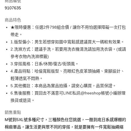
商品編號
超商取貨付款
9107635
LINE Pay
商品特色
Apple Pay
★限時優惠：任選2件798組合價 / 讓你不用怕選擇障礙一次打包
帶走。
街口支付
1.版型偏小：男生若想穿如圖中寬鬆感建議買大一碼較有效果。
悠遊付
2.洗滌方式：建議手洗，若要用洗衣機清洗請加用洗衣袋。(或請
參考衣物內洗滌標籤)
ATM付款
3.穿搭風格：日系/休閒/復古/街頭風。
4.產品特點：哈倫寬鬆版型、亮眼紅色皮革頭抽繩、束腳設計、
運送方式
輕薄透氣不悶熱。
全家取貨付款
5.其他備註：本商品為實品拍攝，請安心購買，品質保證。
每筆NT$80，滿NT$1,000(含以上)免運費
6.售後服務：買回去不滿意可LINE私訊@freeshop帳號小編辦理
換貨或退貨。
付款後全家取貨
每筆NT$80，滿NT$1,000(含以上)免運費
銷售重點
7-11取貨付款
M號到5XL號多種尺寸，三種顏色任您挑選，一酷到底日系感爆棚的
棉麻單品，讓生活更與眾不同的穿搭，就是要擁有一件寬鬆抽繩縮
每筆NT$80，滿NT$1,000(含以上)免運費