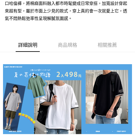
口哈倫褲，將棉麻面料融入都市時髦變成日常穿搭，加寬設計穿起
付款後7-11取貨
來超有型，屬於市面上少見的款式，穿上真的會一次就愛上它，透
每筆NT$80，滿NT$1,000(含以上)免運費
氣不悶熱鬆弛率性呈現解膩氛圍感。
宅配
每筆NT$150，滿NT$3,000(含以上)免運費
詳細說明
商品規格
相關推薦
外島郵寄
每筆NT$150