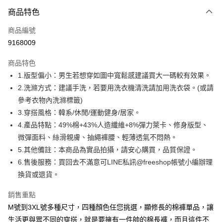
付款方式
商品特色
信用卡一次付款
商品編號
超商取貨付款
9168009
LINE Pay
商品特色
Apple Pay
1.版型偏小：男生若想穿如圖中寬鬆感建議買大一碼較有效果。
2.洗滌方式：建議手洗，若要用洗衣機清洗請加用洗衣袋。(或請
街口支付
參考衣物內洗滌標籤)
悠遊付
3.穿搭風格：韓系/休閒/運動健身/居家。
4.產品特點：49%棉+43%人造纖維+8%彈力萊卡、修身版型、
ATM付款
微彈面料、絲滑親膚、抽繩褲腰、輕薄透氣不悶熱。
5.其他備註：本商品為實品拍攝，請安心購買，品質保證。
運送方式
6.售後服務：買回去不滿意可LINE私訊@freeshop帳號小編辦理
全家取貨付款
換貨或退貨。
每筆NT$80，滿NT$1,000(含以上)免運費
銷售重點
付款後全家取貨
M號到3XL號多種尺寸，四種顏色任您挑選，顯修長的棉褲單品，讓
每筆NT$80，滿NT$1,000(含以上)免運費
生活更與眾不同的穿搭，就是要擁有一件帥的棉長褲，而且這件不