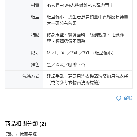
材質
49%棉+43%人造纖維+8%彈力萊卡
版型
版型偏小：男生若想穿如圖中寬鬆感建議買
大一碼較有效果
特點
修身版型、微彈面料、絲滑親膚、抽繩褲
腰、輕薄透氣不悶熱
尺寸
M／L／XL／2XL／3XL（版型偏小）
顏色
黑／深灰／咖啡／杏
洗滌方式
建議手洗，若要用洗衣機清洗請加用洗衣袋
（或請參考衣物內洗滌標籤）
客服
商品相關分類 (2)
男裝
休閒長褲