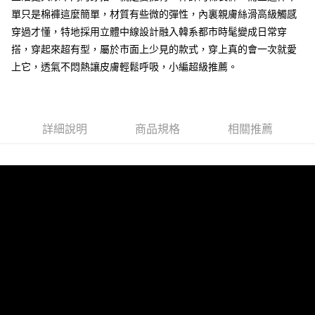
7-11取貨付款
單只是棉褲這麼簡單，材質有些微的彈性，內裏親膚絲滑高級觸感
穿過才懂，特地採用立體中線設計融入韓系都市時髦變成日常穿
每筆NT$80，滿NT$1,000(含以上)免運費
搭，穿起來超有型，屬於市面上少見的款式，穿上真的會一次就愛
付款後7-11取貨
上它，透氣不悶熱讓皮膚輕鬆呼吸，小編超級推薦。
每筆NT$80，滿NT$1,000(含以上)免運費
宅配
每筆NT$150，滿NT$3,000(含以上)免運費
詳細說明
商品規格
相關推薦
外島郵寄
每筆NT$150