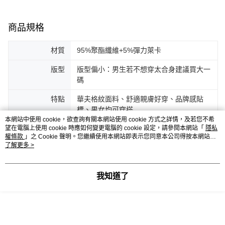
商品規格
材質
95%聚酯纖維+5%彈力萊卡
版型
版型偏小：男生若不想穿太合身建議買大一
碼
特點
華夫格紋面料、舒適親膚好穿、品牌感貼
標、男女均可穿搭
本網站中使用 cookie，欲查詢有關本網站使用 cookie 方式之詳情，及若您不希
望在電腦上使用 cookie 時應如何變更電腦的 cookie 設定，請參閱本網站「
隱私
尺寸
M／L／XL／2XL／3XL (版型偏小)
權條款
」之 Cookie 聲明。您繼續使用本網站即表示您同意本公司得按本網站使
用條款之 Cookie 聲明使用 cookie。
了解更多 >
顏色
黑／淺灰／白
洗滌方式
建議手洗，若要用洗衣機清洗請加用洗衣
我知道了
袋。(或請參考衣物內洗滌標籤)
客服