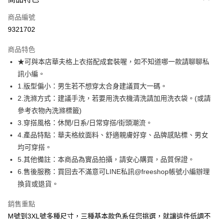
信用卡一次付款
商品編號
超商取貨付款
9321702
LINE Pay
商品特色
Apple Pay
★可與本店華夫格上衣搭配成套裝喔，如不知道哪一款請聊聊私
訊小編。
街口支付
1.版型偏小：男生若不想穿太合身建議買大一碼。
悠遊付
2.洗滌方式：建議手洗，若要用洗衣機清洗請加用洗衣袋。(或請
參考衣物內洗滌標籤)
ATM付款
3.穿搭風格：休閒/日系/日常穿搭/街頭潮流。
4.產品特點：華夫格紋面料、舒適親膚好穿、品牌感貼標、男女
運送方式
均可穿搭。
全家取貨付款
5.其他備註：本商品為實品拍攝，請安心購買，品質保證。
每筆NT$80，滿NT$1,000(含以上)免運費
6.售後服務：買回去不滿意可LINE私訊@freeshop帳號小編辦理
換貨或退貨。
付款後全家取貨
每筆NT$80，滿NT$1,000(含以上)免運費
銷售重點
7-11取貨付款
M號到3XL號多種尺寸，三種基本款色系任您挑選，就讓這件低調不