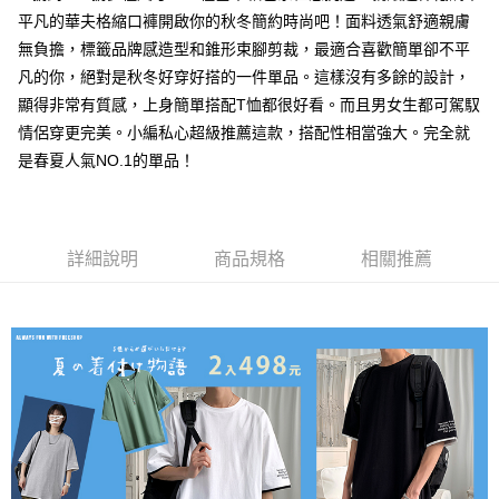
平凡的華夫格縮口褲開啟你的秋冬簡約時尚吧！面料透氣舒適親膚
每筆NT$80，滿NT$1,000(含以上)免運費
無負擔，標籤品牌感造型和錐形束腳剪裁，最適合喜歡簡單卻不平
付款後7-11取貨
凡的你，絕對是秋冬好穿好搭的一件單品。這樣沒有多餘的設計，
每筆NT$80，滿NT$1,000(含以上)免運費
顯得非常有質感，上身簡單搭配T恤都很好看。而且男女生都可駕馭
情侶穿更完美。小編私心超級推薦這款，搭配性相當強大。完全就
宅配
是春夏人氣NO.1的單品！
每筆NT$150，滿NT$3,000(含以上)免運費
外島郵寄
每筆NT$150
詳細說明
商品規格
相關推薦