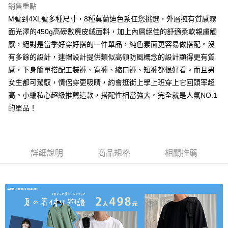
銷售重點
每筆NT$80，滿NT$1,000(含以上)免運費
M號到4XL號多種尺寸，8種莫蘭迪色系任您挑選，外層擁有質感霧
付款後7-11取貨
面光澤的450g高磅數麂皮絨面料，加上內層絕佳的舒適柔軟親膚觸
每筆NT$80，滿NT$1,000(含以上)免運費
感，絕對是當季好穿好搭的一件單品，純色素面更容易做搭配。沒
有多餘的設計，連帽設計提供類似高領防風概念的設計顯得更有質
宅配
感，下身簡單搭配工裝褲、寬褲、縮口褲、短褲都很好看。而且男
每筆NT$150，滿NT$3,000(含以上)免運費
女生都可駕馭，情侶穿更吸睛，約會逛街上學上班穿上它回頭率超
外島郵寄
高。小編私心超級推薦這款，搭配性相當強大。完全就是人氣NO.1
每筆NT$150
的單品！
詳細說明
商品規格
相關推薦