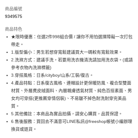
信用卡一次付款
商品編號
超商取貨付款
9349575
LINE Pay
商品特色
Apple Pay
★限時優惠：任選2件998組合價 / 讓你不用怕選擇障礙一次打包
帶走。
街口支付
1.版型偏小：男生若想穿寬鬆建議買大一碼較有寬鬆效果。
悠遊付
2.洗滌方式：建議手洗，若要用洗衣機清洗請加用洗衣袋。(或請
參考衣物內洗滌標籤)
ATM付款
3.穿搭風格：日系/cityboy/山系/工裝/復古。
4.產品特點：日系復古風格、連帽設計更保暖防風、複合型雙面
運送方式
材質、外層麂皮絨面料、內層親膚透氣材質、純色百搭素面、男
全家取貨付款
女均可穿搭(更推薦穿情侶裝)、不易皺不掉色耐洗耐穿完美品
每筆NT$80，滿NT$1,000(含以上)免運費
質。
5.其他備註：本商品為實品拍攝，請安心購買，品質保證。
付款後全家取貨
6.售後服務：買回去不滿意可LINE私訊@freeshop帳號小編辦理
每筆NT$80，滿NT$1,000(含以上)免運費
換貨或退貨。
7-11取貨付款