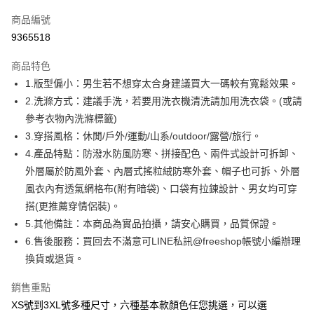
信用卡一次付款
商品編號
超商取貨付款
9365518
LINE Pay
商品特色
Apple Pay
1.版型偏小：男生若不想穿太合身建議買大一碼較有寬鬆效果。
2.洗滌方式：建議手洗，若要用洗衣機清洗請加用洗衣袋。(或請
街口支付
參考衣物內洗滌標籤)
悠遊付
3.穿搭風格：休閒/戶外/運動/山系/outdoor/露營/旅行。
4.產品特點：防潑水防風防寒、拼接配色、兩件式設計可拆卸、
ATM付款
外層屬於防風外套、內層式搖粒絨防寒外套、帽子也可拆、外層
風衣內有透氣網格布(附有暗袋)、口袋有拉鍊設計、男女均可穿
運送方式
搭(更推薦穿情侶裝)。
全家取貨付款
5.其他備註：本商品為實品拍攝，請安心購買，品質保證。
每筆NT$80，滿NT$1,000(含以上)免運費
6.售後服務：買回去不滿意可LINE私訊@freeshop帳號小編辦理
換貨或退貨。
付款後全家取貨
每筆NT$80，滿NT$1,000(含以上)免運費
銷售重點
7-11取貨付款
XS號到3XL號多種尺寸，六種基本款顏色任您挑選，可以選