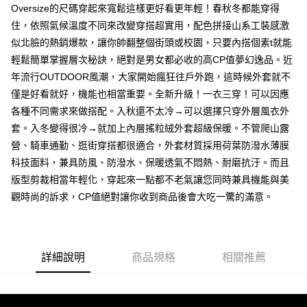
Oversize的尺碼穿起來寬鬆這樣更好看更年輕！春秋冬都能穿得
每筆NT$80，滿NT$1,000(含以上)免運費
住，依照氣候溫度不同來改變穿搭超實用，配色拼接山系工裝感激
付款後7-11取貨
似北臉的熱銷爆款，讓你帥翻整個街頭或校園，只要內搭個素t就能
每筆NT$80，滿NT$1,000(含以上)免運費
輕鬆簡單掌握層次秘訣，絕對是男女都必收的高CP值夢幻逸品。近
年流行OUTDOOR風潮，大家開始瘋狂往戶外跑，這時候外套就不
宅配
僅是好看就好，機能也相當重要。全新升級！一衣三穿！可以因應
每筆NT$150，滿NT$3,000(含以上)免運費
各種不同需求來做搭配。入秋還不太冷→可以選擇只穿外層風衣外
外島郵寄
套。入冬變得很冷→就加上內層搖粒絨外套超級保暖。不管爬山露
每筆NT$150
營、騎車通勤、逛街穿搭都很適合，外套材質採用荷葉防潑水薄膜
科技面料，兼具防風、防潑水、保暖透氣不悶熱、耐磨抗汙。而且
版型剪裁相當年輕化，穿起來一點都不老氣讓您同時兼具機能與美
觀時尚的訴求，CP值絕對讓你收到商品後會大吃一驚的滿意。
詳細說明
商品規格
相關推薦