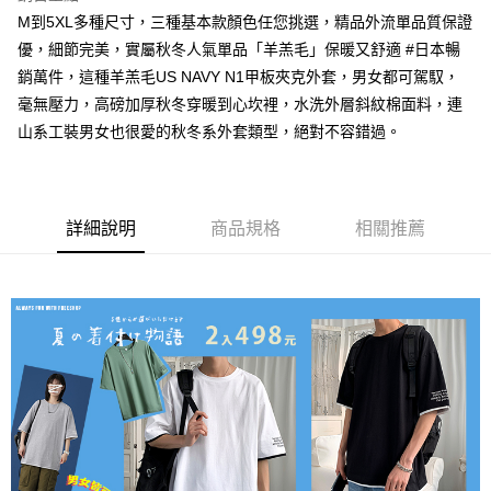
7-11取貨付款
M到5XL多種尺寸，三種基本款顏色任您挑選，精品外流單品質保證
優，細節完美，實屬秋冬人氣單品「羊羔毛」保暖又舒適 #日本暢
每筆NT$80，滿NT$1,000(含以上)免運費
銷萬件，這種羊羔毛US NAVY N1甲板夾克外套，男女都可駕馭，
付款後7-11取貨
毫無壓力，高磅加厚秋冬穿暖到心坎裡，水洗外層斜紋棉面料，連
每筆NT$80，滿NT$1,000(含以上)免運費
山系工裝男女也很愛的秋冬系外套類型，絕對不容錯過。
宅配
每筆NT$150，滿NT$3,000(含以上)免運費
詳細說明
商品規格
相關推薦
外島郵寄
每筆NT$150