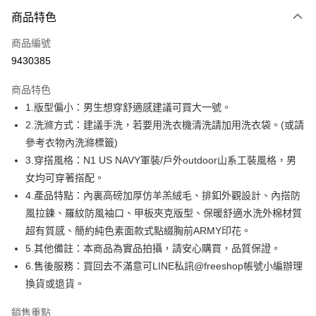
付款方式
商品特色
信用卡一次付款
商品編號
超商取貨付款
9430385
LINE Pay
商品特色
Apple Pay
1.版型偏小：男生想穿舒適感建議可買大一號。
2.洗滌方式：建議手洗，若要用洗衣機清洗請加用洗衣袋。(或請
街口支付
參考衣物內洗滌標籤)
悠遊付
3.穿搭風格：N1 US NAVY軍裝/戶外outdoor山系工裝風格，男
女均可穿著搭配。
ATM付款
4.產品特點：內裏高磅加厚仿羊羔絨毛、排釦外觀設計、內搭防
風拉鍊、羅紋防風袖口、甲板夾克版型、保暖舒適水洗外棉材質
運送方式
超有質感、簡約純色素面款式點綴胸前ARMY印花。
全家取貨付款
5.其他備註：本商品為實品拍攝，請安心購買，品質保證。
每筆NT$80，滿NT$1,000(含以上)免運費
6.售後服務：買回去不滿意可LINE私訊@freeshop帳號小編辦理
換貨或退貨。
付款後全家取貨
每筆NT$80，滿NT$1,000(含以上)免運費
銷售重點