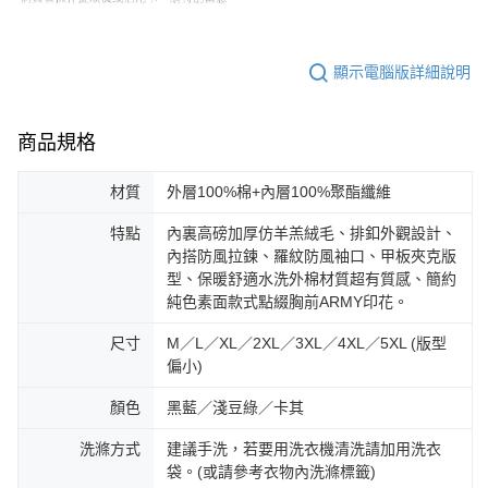
顯示電腦版詳細說明
商品規格
材質
外層100%棉+內層100%聚酯纖維
特點
內裏高磅加厚仿羊羔絨毛、排釦外觀設計、
內搭防風拉鍊、羅紋防風袖口、甲板夾克版
型、保暖舒適水洗外棉材質超有質感、簡約
純色素面款式點綴胸前ARMY印花。
尺寸
M／L／XL／2XL／3XL／4XL／5XL (版型
偏小)
顏色
黑藍／淺豆綠／卡其
洗滌方式
建議手洗，若要用洗衣機清洗請加用洗衣
袋。(或請參考衣物內洗滌標籤)