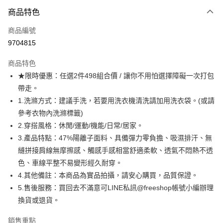
付款方式
商品特色
信用卡一次付款
商品編號
超商取貨付款
9704815
LINE Pay
商品特色
Apple Pay
★限時優惠：任選2件498組合價 / 讓你不用怕選擇障礙一次打包
帶走。
街口支付
1.洗滌方式：建議手洗，若要用洗衣機清洗請加用洗衣袋。(或請
悠遊付
參考衣物內洗滌標籤)
2.穿搭風格：休閒/運動/機能/日常/居家。
ATM付款
3.產品特點：47%陽離子面料、具備彈力零負擔、吸濕排汗、無
縫拼接肩線無摩擦感、觸感手感相當舒適柔軟、透氣不悶熱不透
運送方式
色、車線平整不易變形經久耐穿。
全家取貨付款
4.其他備註：本商品為實品拍攝，請安心購買，品質保證。
每筆NT$80，滿NT$1,000(含以上)免運費
5.售後服務：買回去不滿意可LINE私訊@freeshop帳號小編辦理
換貨或退貨。
付款後全家取貨
每筆NT$80，滿NT$1,000(含以上)免運費
銷售重點