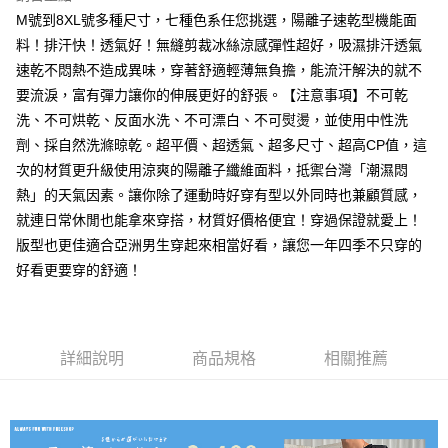
7-11取貨付款
M號到8XL號多種尺寸，七種色系任您挑選，陽離子速乾型機能面
料！排汗快！透氣好！無縫剪裁冰絲涼感彈性超好，吸濕排汗透氣
每筆NT$80，滿NT$1,000(含以上)免運費
速乾不悶熱不造成異味，穿著舒適輕薄無負擔，能流汗解決的就不
付款後7-11取貨
要流淚，富有彈力讓你的伸展更好的舒張。【注意事項】不可乾
每筆NT$80，滿NT$1,000(含以上)免運費
洗、不可烘乾、反面水洗、不可漂白、不可熨燙，並使用中性洗
劑、採自然洗滌晾乾。超平價、超透氣、超多尺寸、超高CP值，這
宅配
次的材質更升級使用涼爽的陽離子纖維面料，抵禦台灣「潮濕悶
每筆NT$150，滿NT$3,000(含以上)免運費
熱」的天氣因素。讓你除了運動時好穿有型以外同時也兼顧質感，
外島郵寄
就連日常休閒也能拿來穿搭，材質好價格便宜！穿過保證就愛上！
每筆NT$150
版型也更佳適合亞洲男生穿起來相當好看，讓您一年四季不只穿的
好看更要穿的舒適！
詳細說明
商品規格
相關推薦