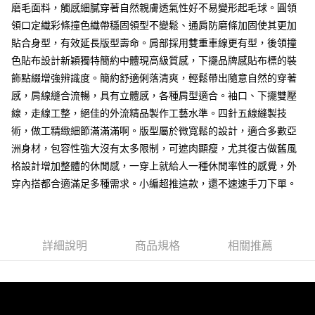
磨毛面料，觸感細膩穿著自然親膚透氣性好不易變形起毛球。圓領
付款後7-11取貨
領口定織彩條撞色織帶穩固領型不變鬆、通肩防磨條加固使其更加
每筆NT$80，滿NT$1,000(含以上)免運費
貼合身型，有效延長版型壽命。肩部採用雙重車線更有型，後領撞
色貼布設計新穎獨特簡約中體現高級質感，下擺品牌感貼布標的裝
宅配
飾點綴增強辨識度。簡約舒適俐落清爽，輕鬆帶出隨意自然的穿著
每筆NT$150，滿NT$3,000(含以上)免運費
感，肩線縫合流暢，具有立體感，各種肩型適合。袖口、下擺雙壓
外島郵寄
線，走線工整，絕佳的外流精品製作工藝水準。四針五線縫製技
每筆NT$150
術，做工精緻細節滿滿滿啊。版型屬於微寬鬆的設計，適合多數亞
洲身材，包容性強大沒有太多限制，可遮肉顯瘦，尤其復古做舊風
格設計增加整體的休閒感，一穿上就給人一種休閒率性的感覺，外
穿內搭都合適滿足多種需求。小編超推這款，還不速速手刀下單。
詳細說明
商品規格
相關推薦