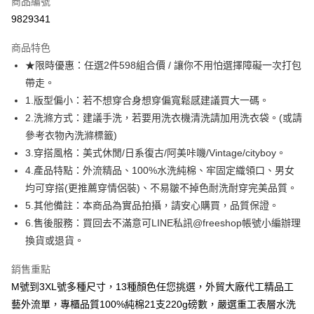
商品編號
超商取貨付款
9829341
LINE Pay
商品特色
Apple Pay
★限時優惠：任選2件598組合價 / 讓你不用怕選擇障礙一次打包
帶走。
街口支付
1.版型偏小：若不想穿合身想穿偏寬鬆感建議買大一碼。
悠遊付
2.洗滌方式：建議手洗，若要用洗衣機清洗請加用洗衣袋。(或請
參考衣物內洗滌標籤)
ATM付款
3.穿搭風格：美式休閒/日系復古/阿美咔嘰/Vintage/cityboy。
4.產品特點：外流精品、100%水洗純棉、牢固定織領口、男女
運送方式
均可穿搭(更推薦穿情侶裝)、不易皺不掉色耐洗耐穿完美品質。
全家取貨付款
5.其他備註：本商品為實品拍攝，請安心購買，品質保證。
每筆NT$80，滿NT$1,000(含以上)免運費
6.售後服務：買回去不滿意可LINE私訊@freeshop帳號小編辦理
換貨或退貨。
付款後全家取貨
每筆NT$80，滿NT$1,000(含以上)免運費
銷售重點
7-11取貨付款
M號到3XL號多種尺寸，13種顏色任您挑選，外貿大廠代工精品工
藝外流單，專櫃品質100%純棉21支220g磅數，嚴選重工表層水洗
每筆NT$80，滿NT$1,000(含以上)免運費