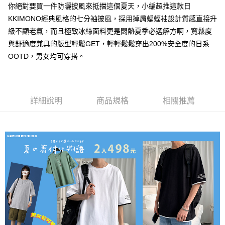
你絕對要買一件防曬披風來抵擋這個夏天，小編超推這款日
每筆NT$80，滿NT$1,000(含以上)免運費
KKIMONO經典風格的七分袖披風，採用掉肩蝙蝠袖設計質感直接升
付款後7-11取貨
級不顯老氣，而且極致冰絲面料更是悶熱夏季必選解方啊，寬鬆度
每筆NT$80，滿NT$1,000(含以上)免運費
與舒適度兼具的版型輕鬆GET，輕輕鬆鬆穿出200%安全度的日系
OOTD，男女均可穿搭。
宅配
每筆NT$150，滿NT$3,000(含以上)免運費
外島郵寄
詳細說明
商品規格
相關推薦
每筆NT$150