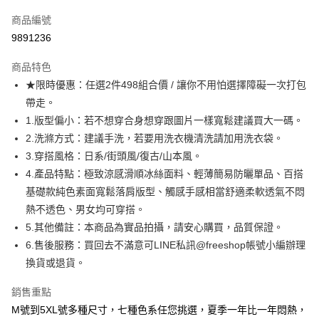
信用卡一次付款
商品編號
超商取貨付款
9891236
LINE Pay
商品特色
Apple Pay
★限時優惠：任選2件498組合價 / 讓你不用怕選擇障礙一次打包
帶走。
街口支付
1.版型偏小：若不想穿合身想穿跟圖片一樣寬鬆建議買大一碼。
悠遊付
2.洗滌方式：建議手洗，若要用洗衣機清洗請加用洗衣袋。
3.穿搭風格：日系/街頭風/復古/山本風。
ATM付款
4.產品特點：極致涼感滑順冰絲面料、輕薄簡易防曬單品、百搭
基礎款純色素面寬鬆落肩版型、觸感手感相當舒適柔軟透氣不悶
運送方式
熱不透色、男女均可穿搭。
全家取貨付款
5.其他備註：本商品為實品拍攝，請安心購買，品質保證。
每筆NT$80，滿NT$1,000(含以上)免運費
6.售後服務：買回去不滿意可LINE私訊@freeshop帳號小編辦理
換貨或退貨。
付款後全家取貨
每筆NT$80，滿NT$1,000(含以上)免運費
銷售重點
7-11取貨付款
M號到5XL號多種尺寸，七種色系任您挑選，夏季一年比一年悶熱，