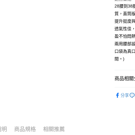
每筆NT$8
28腰到3
7-11取貨
質，直筒
每筆NT$8
提升挺度
透氣性佳
付款後7-1
盈不怕悶
每筆NT$8
兩用腰部
宅配
口袋為真
每筆NT$1
間。)
外島郵寄
每筆NT$1
商品相關分
男裝
休
分享
人氣商品
女裝
褲
說明
商品規格
相關推薦