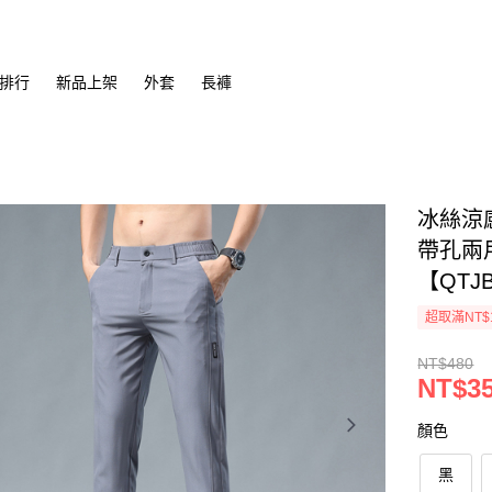
排行
新品上架
外套
長褲
冰絲涼感
帶孔兩用設
【QTJB
超取滿NT$
NT$480
NT$3
顏色
黑