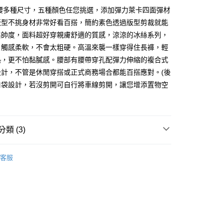
0，滿NT$1,000(含以上)免運費
8腰多種尺寸，五種顏色任您挑選，添加彈力萊卡四面彈材
付款
版型不挑身材非常好看百搭，簡約素色透過版型剪裁就能
0，滿NT$1,000(含以上)免運費
與帥度，面料超好穿親膚舒適的質感，涼涼的冰絲系列，
，觸感柔軟，不會太粗硬。高溫來襲一樣穿得住長褲，輕
1取貨
熱，更不怕黏膩感。腰部有腰帶穿孔配彈力伸縮的複合式
0，滿NT$1,000(含以上)免運費
設計，不管是休閒穿搭或正式商務場合都能百搭應對。(後
口袋設計，若沒剪開可自行將車線剪開，讓您增添置物空
50，滿NT$3,000(含以上)免運費
50
類 (3)
閒長褲
客服
推薦
類