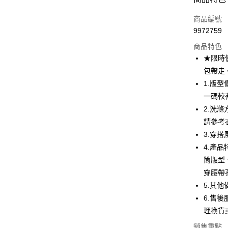
信用卡一
商品編號
9972759
超商取貨
商品特色
LINE Pay
★限時
包帶走
Apple Pay
1.版
街口支付
一碼較
2.洗
悠遊付
請參考
ATM付款
3.穿搭
4.產
筒版型
運送方式
穿腰帶
全家取貨
5.其
每筆NT$8
6.售後
理換貨
付款後全
銷售重點