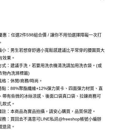
次付款
付款
優惠：任選2件598組合價 / 讓你不用怕選擇障礙一次打
。
型偏小：男生若想穿舒適小寬鬆感建議比平常穿的腰圍買大
有效果。
滌方式：建議手洗，若要用洗衣機清洗請加用洗衣袋。(或
衣物內洗滌標籤)
風格：休閒/商務/時尚。
品特點：88%聚酯纖維+12%彈力萊卡、四面彈力材質、直
、帶有些微的冰絲涼感、後面口袋真口袋、拉鍊商務可
孔款式。
付款
他備註：本商品為實品拍攝，請安心購買，品質保證。
0，滿NT$1,000(含以上)免運費
服務：買回去不滿意可LINE私訊@freeshop帳號小編辦
或退貨。
家取貨