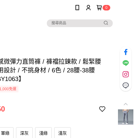
0
微彈力直筒褲 / 褲襠拉鍊款 / 鬆緊腰
計 / 不挑身材 / 6色 / 28腰-38腰
Y1063】
1,000免運
50
軍綠
深灰
淺綠
淺灰