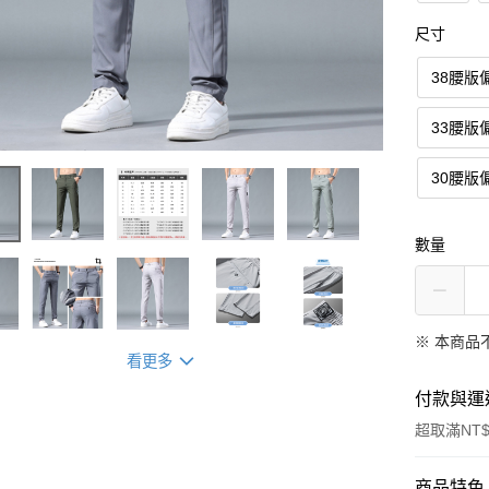
尺寸
38腰版
33腰版
30腰版
數量
※ 本商品
看更多
付款與運
超取滿NT$
付款方式
商品特色